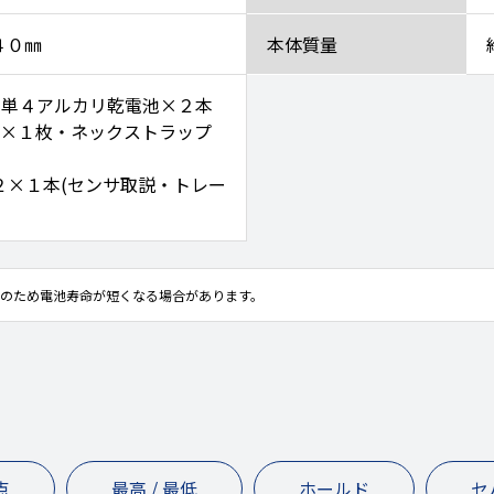
４０㎜
本体質量
・単４アルカリ乾電池×２本
ス×１枚・ネックストラップ
２×１本(センサ取説・トレー
用のため電池寿命が短くなる場合があります。
点
最高 / 最低
ホールド
セ