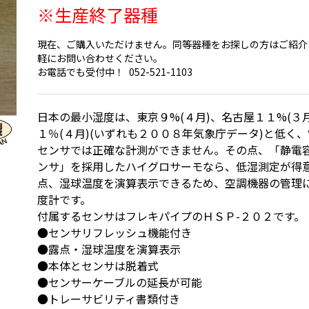
※生産終了器種
現在、ご購入いただけません。同等器種をお探しの方はご紹介
軽にお問い合わせください。
お電話でも受付中！
052-521-1103
日本の最小湿度は、東京９%(４月)、名古屋１１%(３
１％(４月)(いずれも２００８年気象庁データ)と低く
センサでは正確な計測ができません。その点、「静電
ンサ」を採用したハイグロサーモなら、低湿測定が得
点、湿球温度を演算表示できるため、空調機器の管理
度計です。
付属するセンサはフレキパイプのＨＳＰ-２０２です。
●センサリフレッシュ機能付き
●露点・湿球温度を演算表示
●本体とセンサは脱着式
●センサーケーブルの延長が可能
●トレーサビリティ書類付き