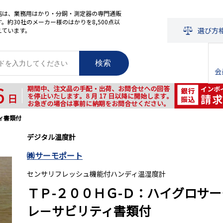
店は、業務用はかり・分銅・測定器の専門通販
。約30社のメーカー様のはかりを8,500点以
選び方
えています。
検索
会
ィ書類付
デジタル温度計
㈱サーモポート
センサリフレッシュ機能付ハンディ温湿度計
ＴＰ-２００ＨＧ-Ｄ：ハイグロサ
レ－サビリティ書類付