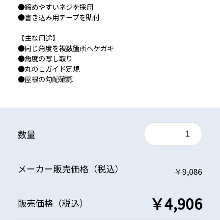
●締めやすいネジを採用
●書き込み用テープを貼付
【主な用途】
●同じ角度を複数箇所へケガキ
●角度の写し取り
●丸のこガイド定規
●屋根の勾配確認
数量
メーカー
販売価格
（税込）
￥9,086
￥4,906
販売価格
（税込）