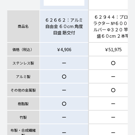
６２９４４：プロト
６２６６２：アルミ
ラクター №６００ シ
自由金 ６０cm 角度
商品名
ルバー Φ３２０ 竿目
目盛 筋交付
盛６０cm ２本竿
￥4,906
￥51,975
価格（税込）
ー
〇
ステンレス製
〇
ー
アルミ製
ー
〇
その他の金属製
〇
ー
樹脂製
ー
ー
竹製
布製・合成繊維
ー
ー