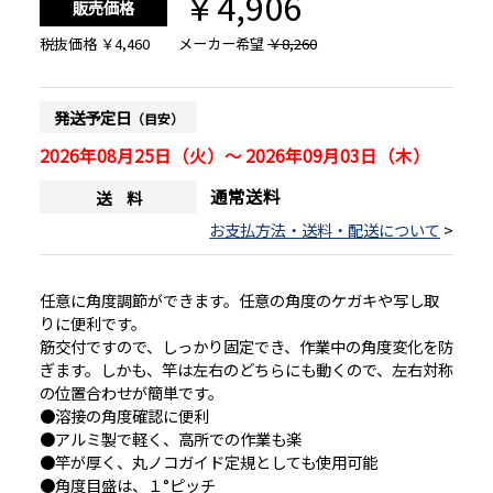
￥4,906
販売価格
税抜価格
￥4,460
メーカー希望
￥8,260
発送予定日
（目安）
2026年08月25日（火）～ 2026年09月03日（木）
通常送料
送 料
お支払方法・送料・配送について
>
任意に角度調節ができます。任意の角度のケガキや写し取
りに便利です。
筋交付ですので、しっかり固定でき、作業中の角度変化を防
ぎます。しかも、竿は左右のどちらにも動くので、左右対称
の位置合わせが簡単です。
●溶接の角度確認に便利
●アルミ製で軽く、高所での作業も楽
●竿が厚く、丸ノコガイド定規としても使用可能
●角度目盛は、１°ピッチ