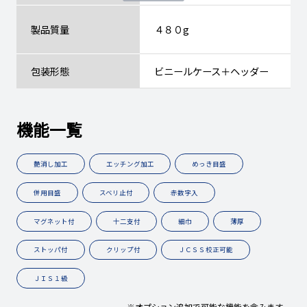
製品質量
４８０g
包装形態
ビニールケース＋ヘッダー
機能一覧
艶消し加工
エッチング加工
めっき目盛
併用目盛
スベリ止付
赤数字入
マグネット付
十二支付
細巾
薄厚
ストッパ付
クリップ付
ＪＣＳＳ校正可能
ＪＩＳ１級
※オプション追加で可能な機能を含みます。