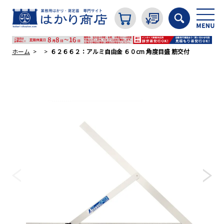
ホーム
６２６６２：アルミ自由金 ６０cm 角度目盛 筋交付
カテゴリから探す
はかり
分銅
温度計・湿度計
タイマー