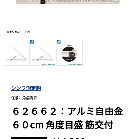
長さ測定器
画像は、商品イメージです。
画像は、
濃度・環境測定
色々な計測器
レベル・勾配測定
シンワ測定㈱
任意に角度調節
オプション
６２６６２：アルミ自由金
６０cm 角度目盛 筋交付