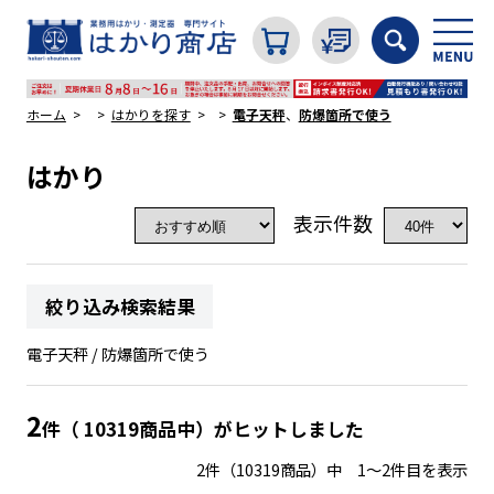
ホーム
はかりを探す
電子天秤
、
防爆箇所で使う
はかり
カテゴリから探す
表示件数
はかり
絞り込み検索結果
分銅
電子天秤 / 防爆箇所で使う
温度計・湿度計
2
件（ 10319商品中）がヒットしました
2件（10319商品）中 1～2件目を表示
タイマー