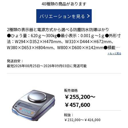
ひょう量620g～300㎏
40種類の商品があります
バリエーションを見る
2種類の表示器と電源方式から選べる防塵防水防爆はかり
●ひょう量：620ｇ～300㎏●最小表示：0.001ｇ～1ｇ●外形寸
法：W294×D352×H470mm、W310×D444×H672mm、
W380×D653×H804mm、W800×D600×H142mm●積載面
寸法：Φ140mm、190×190mm、310×330mm、
380×530mm、800×600mm
発送目安：
最短2026年08月25日～2026年09月03日に発送可能
・本質安全防爆構造Ｅx ia ⅡＢ Ｔ４適合
・用途で選べる2種類の表示器
→表示器i02：使いやすいキー配列とダイレクトキー
→表示器i03：計量状態が分かる補助表示を追加
販売価格
・ＩＰ６５規格適合の防塵・防水構造
￥255,200～
・選べる電源方式（電源ボックス/乾電池駆動）
￥457,600
税抜：
￥232,000～￥416,000