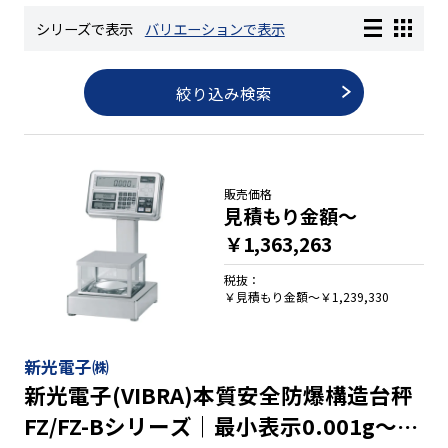
シリーズで表示
バリエーションで表示
長さ測定器
絞り込み検索
濃度・環境測定
色々な計測器
販売価格
見積もり金額～
￥1,363,263
レベル・勾配測定
税抜：
￥見積もり金額～￥1,239,330
オプション
新光電子㈱
新光電子(VIBRA)本質安全防爆構造台秤
FZ/FZ-Bシリーズ｜最小表示0.001g～1g