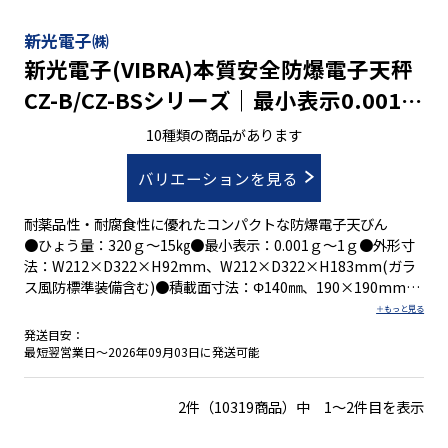
新光電子㈱
新光電子(VIBRA)本質安全防爆電子天秤
CZ-B/CZ-BSシリーズ｜最小表示0.001g
～1g ひょう量320g～15㎏
10種類の商品があります
バリエーションを見る
耐薬品性・耐腐食性に優れたコンパクトな防爆電子天びん
●ひょう量：320ｇ～15㎏●最小表示：0.001ｇ～1ｇ●外形寸
法：W212×D322×H92mm、W212×D322×H183mm(ガラ
ス風防標準装備含む)●積載面寸法：Φ140㎜、190×190mm
発送目安：
・本質安全防爆構造Ｅx ia ⅡＢ Ｔ４適合
最短翌営業日～2026年09月03日に発送可能
・連続約２００時間駆動(アルカリ乾電池使用・バックライトＯ
ＦＦ時)
2件（10319商品）中 1～2件目を表示
・IP65規格適合、CZ-B320S、CZ-B620SはIP44相当または準
拠