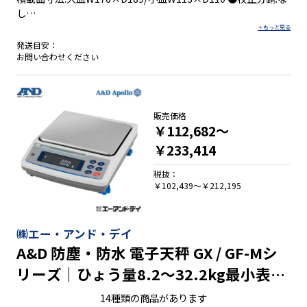
し
発送目安：
お問い合わせください
●クラス最速の応答性能
●優れた耐衝撃性
●薬品に強いアルミダイカスト製ボディ
●比重測定・コンパレータ出力など充実の機能
販売価格
●ＰＣ接続可能
￥112,682～
●外部分銅による感度調整
￥233,414
税抜：
￥102,439～￥212,195
㈱エー・アンド・デイ
A&D 防塵・防水 電子天秤 GX / GF-Mシ
リーズ｜ひょう量8.2～32.2kg最小表示
0.01～1g
14種類の商品があります