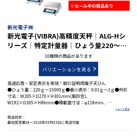
※セール中の商品あり
新光電子㈱
新光電子(VIBRA)高精度天秤｜ALG-Hシ
リーズ｜特定計量器｜ひょう量220～
15,000g最小表示0.01～1g
10種類の商品があります
バリエーションを見る
高速応答・安定表示を実現！取引証明用電子天びん
●ひょう量：220ｇ～15000ｇ●最小表示：0.01ｇ～1ｇ●外形
寸法：W205×D270×H301mm(風防含)、
W192×D265×H86mm●積載面寸法：φ118mm、
180×160mm
発送目安：
●校正分銅内蔵タイプ（外部分銅でのスパン調整も可）
最短翌営業日～2026年09月03日に発送可能
●８種類の計量モード
●スパン調整は、外部分銅を使用