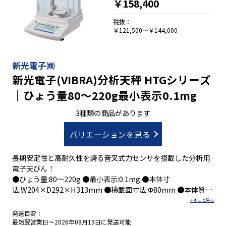
￥158,400
●オートキャリブレーションが可能な校正用分銅内蔵
●無風イオナイザー Quick Ion?とＩＲスイッチ付き(ＧＸ-ＡＥ
税抜：
￥121,500～￥144,000
タイプ)
※ ＧＸ-ＡＥタイプは、オプションボードが装着されています
ので、拡張オプションは、使用できません。
新光電子㈱
新光電子(VIBRA)分析天秤 HTGシリーズ
｜ひょう量80～220g最小表示0.1mg
3種類の商品があります
バリエーションを見る
長期安定性と高耐久性を誇る音叉式力センサを搭載した分析用
電子天びん！
●ひょう量:80～220g ●最小表示:0.1mg ●本体寸
法:W204×D292×H313mm ●積載面寸法:Φ80mm ●本体質
量:3.4kg
発送目安：
最短翌営業日～2026年08月19日に発送可能