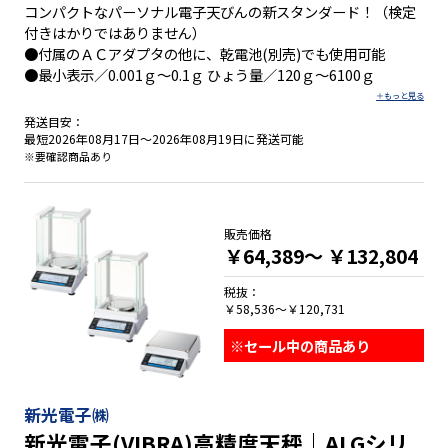
コンパクトなパーソナル電子天びんの新スタンダード！（検定
付きはかりではありません）
●付属のＡＣアダプタの他に、乾電池(別売)でも使用可能
●最小表示／0.001ｇ～0.1ｇ ひょう量／120ｇ～6100ｇ
発送目安：
最短2026年08月17日～2026年08月19日に発送可能
※要確認商品あり
販売価格
￥64,389～
￥132,804
税抜：
￥58,536～￥120,731
※セール中の商品あり
新光電子㈱
新光電子(VIBRA)高精度天秤｜ALGシリ