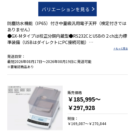
バリエーションを見る
防塵防水機能（IP65）付き中量級汎用電子天秤（検定付きでは
ありません）
●GX-Mタイプは校正分銅内蔵型●RS232CとUSBの２ch出力標
準装備（USBはダイレクトにPC接続可能）
●ひょう量：8.2～32.2kg / 41,000～161,000ct / 2,186～
8,586mom●目量：0.01～1g / 0.05～5ct / 0.005～0.5mom
発送目安：
最短2026年08月17日～2026年08月19日に発送可能
※要確認商品あり
●防塵・防水等級：ＩＰ６５
●生産ラインへ組込み時の衝撃を確認できる衝撃検出機能ＩＳ
Ｄ
●天びん単体で高精度の流量測定が可能な 流量測定機能ＦＲＤ
販売価格
￥185,995～
●繰り返し性・最小計量値の確認に電子制御荷重機能ＥＣＬ
●見やすいバックライト付き液晶表示
￥297,928
●ＲＳ-２３２ＣとＵＳＢの２ch出力標準装備
●オートキャリブレーションが可能な校正用分銅内蔵(ＧＸ-Ｍ)
税抜：
￥169,087～￥270,844
●簡易風防を標準付属(１０mgモデル)