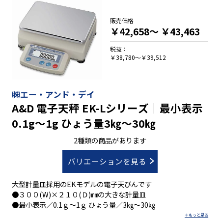
誤差補正機能)」を標準搭載
・誤作業防止の「風袋引き忘れ防止機能」を標準搭載
販売価格
・上/下限設定を「音」で知らせるブザー機能標準装備
￥42,658～
￥43,463
・パソコンやプリンタ等に接続可能なRS-232C出力を標準装備
税抜：
￥38,780～￥39,512
㈱エー・アンド・デイ
A&D 電子天秤 EK-Lシリーズ｜最小表示
0.1g～1g ひょう量3㎏～30㎏
2種類の商品があります
バリエーションを見る
大型計量皿採用のEKモデルの電子天びんです
●３００(W)×２１０(Ｄ)㎜の大きな計量皿
●最小表示／0.1ｇ～1ｇ ひょう量／3㎏～30㎏