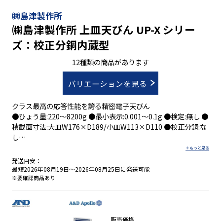
㈱島津製作所
㈱島津製作所 上皿天びん UP-X シリー
ズ：校正分銅内蔵型
12種類の商品があります
バリエーションを見る
クラス最高の応答性能を誇る精密電子天びん
●ひょう量:220～8200g ●最小表示:0.001～0.1g ●検定:無し ●
積載面寸法:大皿W176×D189/小皿W113×D110 ●校正分銅:な
し
発送目安：
最短2026年08月19日～2026年08月25日に発送可能
●クラス最速の応答性能
※要確認商品あり
●優れた耐衝撃性
●薬品に強いアルミダイカスト製ボディ
●比重測定・コンパレータ出力など充実の機能
●ＰＣ接続可能
販売価格