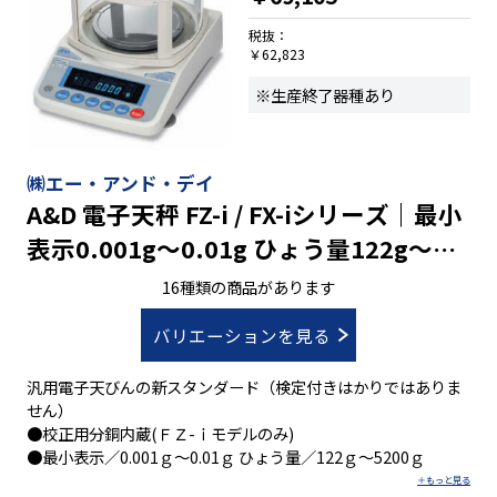
時接続が可能
税抜：
●オートキャリブレーションが可能な校正用分銅内蔵
￥62,823
※ ＧＸ-ＡＥタイプは、オプションボードが装着されています
※生産終了器種あり
ので、拡張オプションは、使用できません。
㈱エー・アンド・デイ
A&D 電子天秤 FZ-i / FX-iシリーズ｜最小
表示0.001g～0.01g ひょう量122g～
5200g｜校正分銅内蔵
16種類の商品があります
バリエーションを見る
汎用電子天びんの新スタンダード（検定付きはかりではありま
せん）
●校正用分銅内蔵(ＦＺ-ｉモデルのみ)
●最小表示／0.001ｇ～0.01ｇ ひょう量／122ｇ～5200ｇ