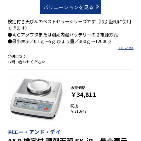
バリエーションを見る
検定付き天びんのベストセラーシリーズです（取引証明に使用
できます）
●ＡＣアダプタまたは別売内蔵バッテリーの２電源方式
●最小表示／0.1ｇ～5ｇ ひょう量／300ｇ～12000ｇ
発送目安：
お問い合わせください
販売価格
￥34,811
税抜：
￥31,647
㈱エー・アンド・デイ
A&D 検定付 調剤天秤 EK-iR｜最小表示