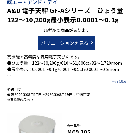
㈱エー・アンド・デイ
A&D 電子天秤 GF-Aシリーズ｜ひょう量
122～10,200g最小表示0.0001～0.1g
16種類の商品があります
バリエーションを見る
高機能で高精度な汎用電子天びんです。
●ひょう量：122～10,200g/610～51,000ct/32～2,720mom
●最小表示：0.0001～0.1g/0.001～0.5ct/0.0001～0.5mom
発送目安：
●生産ラインへ組込み時の衝撃を確認できる衝撃検出機能ＩＳ
最短2026年08月17日～2026年08月19日に発送可能
Ｄ
※要確認商品あり
●荷重の変化を[流量]として計算、天びん単体で高精度の流量
測定が可能な 流量測定機能ＦＲＤ
●天びんの繰り返し性・最小計量値の確認に電子制御荷重(自己
点検)機能ＥＣＬ
販売価格
￥69,105
●ＲＳ-２３２ＣとＵＳＢの２ch出力標準装備で２つの機器に同