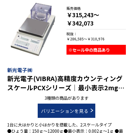
●３電源方式(専用ACアダプタ/単３乾電池×2本/USB type C )
販売価格
●風防付(ALG223～ALG1203)
￥315,243～
￥342,073
税抜：
￥286,585～￥310,976
※セール中の商品あり
新光電子㈱
新光電子(VIBRA)高精度カウンティング
スケールPCXシリーズ｜最小表示2mg～
1g ひょう量150g～12000g
3種類の商品があります
バリエーションを見る
1台に大はかりと小はかりを搭載した、2スケールタイプ
●ひょう量：150ｇ～12000ｇ●最小表示：0.002ｇ～1ｇ ●最