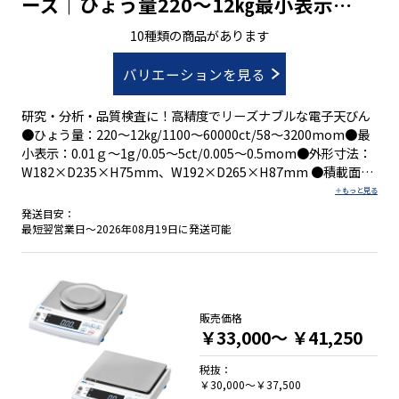
ーズ｜ひょう量220～12㎏最小表示
0.01g～1g
10種類の商品があります
バリエーションを見る
研究・分析・品質検査に！高精度でリーズナブルな電子天びん
●ひょう量：220～12㎏/1100～60000ct/58～3200mom●最
小表示：0.01ｇ～1g/0.05～5ct/0.005～0.5mom●外形寸法：
W182×D235×H75mm、W192×D265×H87mm ●積載面寸
法：Φ140mm、W170×142mm、W180×160mm●計量モー
ド：重量・カラット・もんめ・個数・％
発送目安：
最短翌営業日～2026年08月19日に発送可能
●Ａ４サイズに収まるコンパクト設計
●明るく見やすいバックライト付液晶表示
●ＲＳ-２３２Ｃ双方向出力標準装備
販売価格
￥33,000～
￥41,250
税抜：
￥30,000～￥37,500