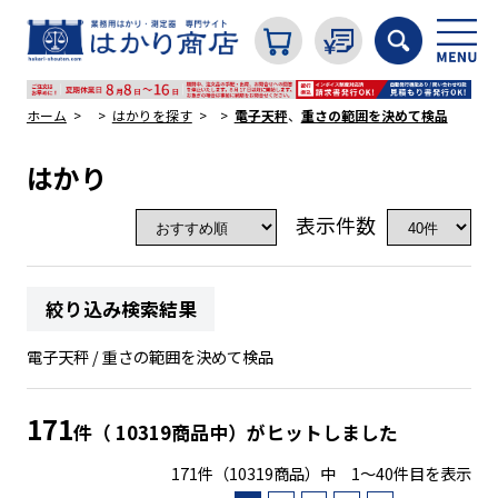
ホーム
はかりを探す
電子天秤
、
重さの範囲を決めて検品
はかり
カテゴリから探す
表示件数
はかり
絞り込み検索結果
分銅
電子天秤 / 重さの範囲を決めて検品
温度計・湿度計
171
件（ 10319商品中）がヒットしました
171件（10319商品）中 1～40件目を表示
タイマー