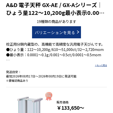
A&D 電子天秤 GX-AE / GX-Aシリーズ｜
ひょう量122～10,200g最小表示0.0001
～0.1g｜校正用分銅内蔵型
19種類の商品があります
バリエーションを見る
校正用分銅内蔵型の、高機能で高精度な汎用電子天びんです。
●ひょう量：122～10,200g/610～51,000ct/32～2,720mom
●最小表示：0.0001～0.1g/0.001～0.5ct/0.0001～0.5mom
発送目安：
●生産ラインへ組込み時の衝撃を確認できる衝撃検出機能ＩＳ
最短2026年08月17日～2026年08月19日に発送可能
Ｄ
※要確認商品あり
●荷重の変化を[流量]として計算、天びん単体で高精度の流量
測定が可能な 流量測定機能ＦＲＤ
●天びんの繰り返し性・最小計量値の確認に電子制御荷重(自己
点検)機能ＥＣＬ
販売価格
￥133,650～
●ＲＳ-２３２ＣとＵＳＢの２ch出力標準装備で２つの機器に同
時接続が可能