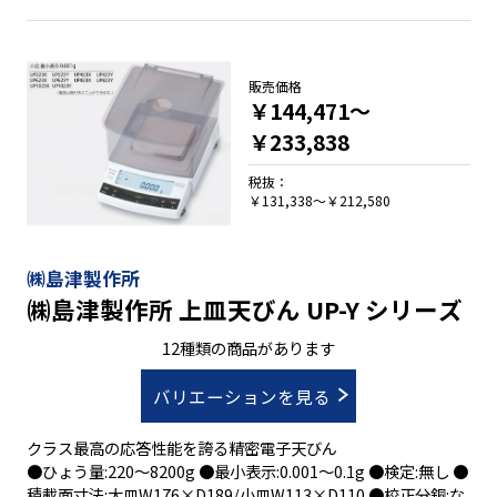
●音叉式力センサは５年保証
●使い勝手と耐薬品性に優れた風防
●微量計量時に最適な応答性・安定性
●高精度を保つ「全自動スパン調整」機能を搭載
販売価格
●校正時機を知らせるアドバイスＣＡＬ機能を搭載
￥144,471～
●耐振動性を強化し表示の安定性を向上 ※
￥233,838
●フリーキーを搭載し操作性を向上 ※
●パスワードによるセキュリティ管理が可能
税抜：
※当社従来品との比較
￥131,338～￥212,580
㈱島津製作所
㈱島津製作所 上皿天びん UP-Y シリーズ
12種類の商品があります
バリエーションを見る
クラス最高の応答性能を誇る精密電子天びん
●ひょう量:220～8200g ●最小表示:0.001～0.1g ●検定:無し ●
積載面寸法:大皿W176×D189/小皿W113×D110 ●校正分銅:な