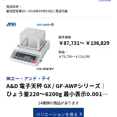
発送目安：
・計量モード：重量・個数・％
最短翌営業日～2026年09月03日に発送可能
・バックライト付きで大きく見やすい液晶表示部
・ＲＳ-２３２Ｃ標準装備
販売価格
￥87,731～
￥136,829
税抜：
￥79,756～￥124,390
㈱エー・アンド・デイ
A&D 電子天秤 GX / GF-AWPシリーズ｜
ひょう量220～6200g 最小表示0.001～
0.1g
14種類の商品があります
バリエーションを見る