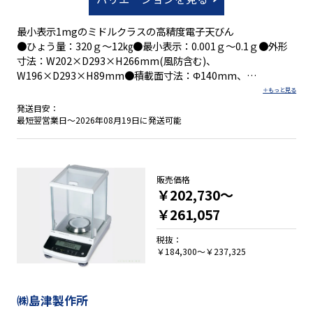
最小表示1mgのミドルクラスの高精度電子天びん
●ひょう量：320ｇ～12㎏●最小表示：0.001ｇ～0.1ｇ●外形
寸法：W202×D293×H266mm(風防含む)、
W196×D293×H89mm●積載面寸法：Φ140mm、
190×190mm
発送目安：
最短翌営業日～2026年08月19日に発送可能
・使い勝手と汎用性を追求したラインナップ
・バックライト付きで大きく見やすい液晶表示部を採用
・RS-232C標準装備
販売価格
￥202,730～
￥261,057
税抜：
￥184,300～￥237,325
㈱島津製作所