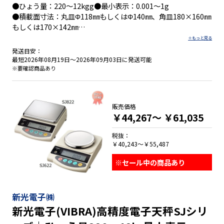
●ひょう量：220～12kgg●最小表示：0.001～1g
●積載面寸法：丸皿Φ118㎜もしくはΦ140㎜、角皿180×160㎜
もしくは170×142㎜
●外形寸法：W182×D235×H168㎜(風防含む)、
W192×D265×H87㎜、約W182×D235×H75㎜のいずれか
発送目安：
最短2026年08月19日～2026年09月03日に発送可能
※要確認商品あり
・質量測定モードの他に、個数モードと％モードの3モード
・測定結果を判別するリミット機能搭載
販売価格
￥44,267～
￥61,035
税抜：
￥40,243～￥55,487
※セール中の商品あり
新光電子㈱
新光電子(VIBRA)高精度電子天秤SJシリ