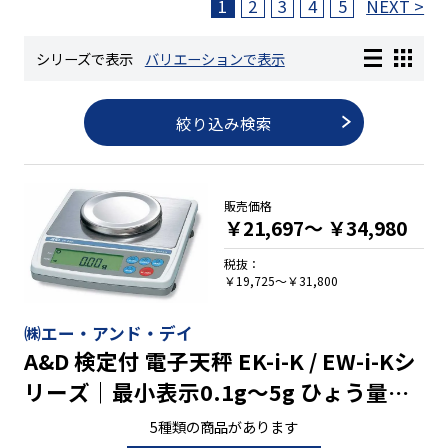
1
2
3
4
5
NEXT >
長さ測定器
シリーズで表示
バリエーションで表示
絞り込み検索
濃度・環境測定
色々な計測器
販売価格
￥21,697～
￥34,980
レベル・勾配測定
税抜：
￥19,725～￥31,800
オプション
㈱エー・アンド・デイ
A&D 検定付 電子天秤 EK-i-K / EW-i-Kシ
リーズ｜最小表示0.1g～5g ひょう量
300g～12000g
5種類の商品があります