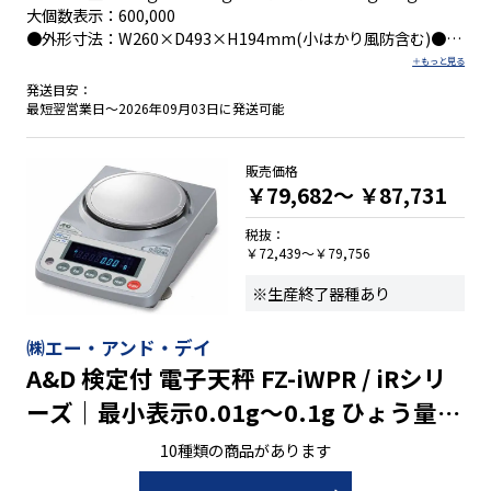
大個数表示：600,000
●外形寸法：W260×D493×H194mm(小はかり風防含む)●積
載面寸法：小はかりΦ118mm/大はかり234×204mm
発送目安：
最短翌営業日～2026年09月03日に発送可能
販売価格
￥79,682～
￥87,731
税抜：
￥72,439～￥79,756
※生産終了器種あり
㈱エー・アンド・デイ
A&D 検定付 電子天秤 FZ-iWPR / iRシリ
ーズ｜最小表示0.01g～0.1g ひょう量
122g～2200g
10種類の商品があります