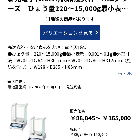
ーズ｜ひょう量220～15,000g最小表示
0.001～0.1g
11種類の商品があります
バリエーションを見る
高速応答・安定表示を実現！電子天びん
●ひょう量：220～15,000g●最小表示：0.001～0.1g●外形寸
法：W205×D264×H301mm・W205×D280×H312mm（風
防を含む）、W198×D265×H85mm
●８種類の計量モード
発送目安：
●スパン調整は、外部分銅を使用
最短翌営業日～2026年08月19日に発送可能
●３電源方式(専用ACアダプタ/単３乾電池×2本/USB type C )
●風防付（ALG223~ALG1203）
販売価格
￥88,845～
￥165,000
税抜：
￥80,769～￥150,000