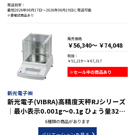
発送目安：
●生産ラインの組み込み時にＩＳＤ：衝撃検出機能
最短2026年08月17日～2026年08月19日に発送可能
●繰り返し性・最小計量値の確認にＥＣＬ：電子制御荷重機能
※要確認商品あり
●ポンプ流量など液体の計量にＦＲＤ：流量測定機能
●洗える安心：防塵・防水等級ＩＰ６５
●天びんの特性・計量スピードをチューニング可能
販売価格
●２ch出力標準装備：ＲＳ-２３２ＣとＵＳＢ
￥56,340～
￥74,048
●ＧＸ-ＬＤタイプは、スマートレンジ機能
税抜：
￥51,219～￥67,317
※セール中の商品あり
新光電子㈱
新光電子(VIBRA)高精度天秤RJシリーズ
｜最小表示0.001g～0.1g ひょう量320g
～12㎏
6種類の商品があります
バリエーションを見る