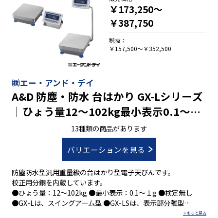
￥173,250～
●感度調整用分銅内蔵
￥387,750
税抜：
￥157,500～￥352,500
㈱エー・アンド・デイ
A&D 防塵・防水 台はかり GX-Lシリーズ
｜ひょう量12～102kg最小表示0.1～1g
｜校正分銅内蔵
13種類の商品があります
バリエーションを見る
防塵防水型汎用重量級の台はかり型電子天びんです。
校正用分銅を内蔵しています。
●ひょう量：12～102kg ●最小表示：0.1～１g ●検定無し
●GX-Lは、スイングアーム型 ●GX-LSは、表示部分離型