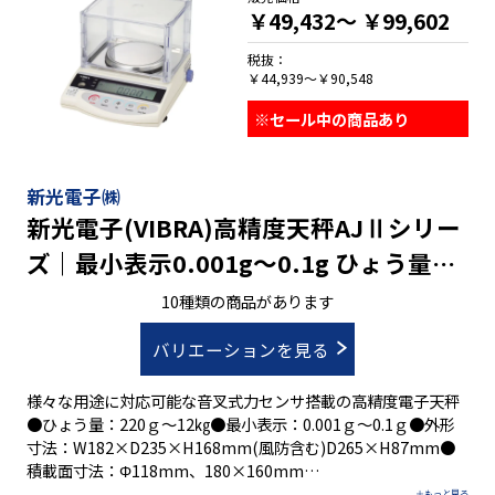
￥49,432～
￥99,602
税抜：
￥44,939～￥90,548
※セール中の商品あり
新光電子㈱
新光電子(VIBRA)高精度天秤AJⅡシリー
ズ｜最小表示0.001g～0.1g ひょう量
220g～12㎏
10種類の商品があります
バリエーションを見る
様々な用途に対応可能な音叉式力センサ搭載の高精度電子天秤
●ひょう量：220ｇ～12㎏●最小表示：0.001ｇ～0.1ｇ●外形
寸法：W182×D235×H168mm(風防含む)D265×H87mm●
積載面寸法：Φ118mm、180×160mm