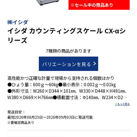
※セール中の商品あり
㈱イシダ
イシダ カウンティングスケール CX-αシ
リーズ
7種類の商品があります
バリエーションを見る
高性能かつ正確な計量で現場から支持される個数はかり
●ひょう量：600ｇ～60㎏●最小表示：0.002ｇ～0.01㎏
●外形寸法：W260×D344×101㎜、W330×D448×H491㎜、
W380×D669×H766㎜●積載面寸法：Φ140㎜、W234×D204
㎜、W330×D310㎜、W380×D530㎜
発送目安：
最短2026年08月25日～2026年09月03日に発送可能
・「個数」「単重」「重さ」が見やすい液晶バックライト表示
※要確認商品あり
を搭載
・バラツキを補正して正確に計数を行う「ＡＣＲ機能(自動個数