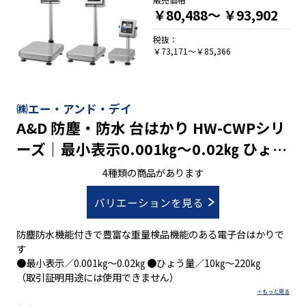
●繰り返し性・最小計量値の確認に電子制御荷重機能ＥＣＬ
￥80,488～
￥93,902
●見やすいバックライト付き液晶表示
●ＲＳ-２３２ＣとＵＳＢの２ch出力標準装備
税抜：
●オートキャリブレーションが可能な校正用分銅内蔵(ＧＸ-Ｍ)
￥73,171～￥85,366
●簡易風防を標準付属(１０mgモデル)
㈱エー・アンド・デイ
A&D 防塵・防水 台はかり HW-CWPシリ
ーズ｜最小表示0.001㎏～0.02㎏ ひょう
量10㎏～220㎏
4種類の商品があります
バリエーションを見る
防塵防水機能付きで豊富な重量検品機能のある電子台はかりで
す
●最小表示／0.001㎏～0.02㎏ ●ひょう量／10㎏～220㎏
（取引証明用途には使用できません）