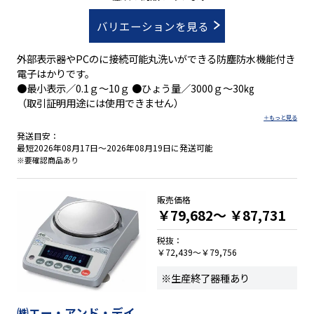
バリエーションを見る
外部表示器やPCのに接続可能丸洗いができる防塵防水機能付き
電子はかりです。
●最小表示／0.1ｇ～10ｇ ●ひょう量／3000ｇ～30㎏
（取引証明用途には使用できません）
発送目安：
最短2026年08月17日～2026年08月19日に発送可能
※要確認商品あり
販売価格
￥79,682～
￥87,731
税抜：
￥72,439～￥79,756
※生産終了器種あり
㈱エー・アンド・デイ