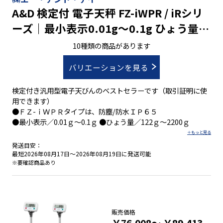
A&D 検定付 電子天秤 FZ-iWPR / iRシリ
ーズ｜最小表示0.01g～0.1g ひょう量
122g～2200g
10種類の商品があります
バリエーションを見る
検定付き汎用型電子天びんのベストセラーです（取引証明に使
用できます）
●ＦＺ-ｉＷＰＲタイプは、防塵/防水ＩＰ６５
●最小表示／0.01ｇ～0.1ｇ ●ひょう量／122ｇ～2200ｇ
発送目安：
最短2026年08月17日～2026年08月19日に発送可能
※要確認商品あり
販売価格
￥76,008～
￥89,413