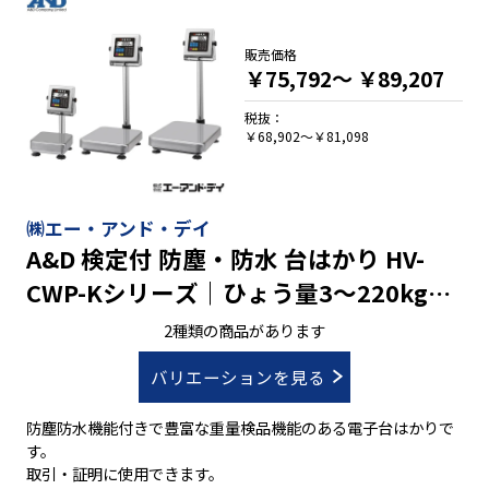
販売価格
￥75,792～
￥89,207
税抜：
￥68,902～￥81,098
㈱エー・アンド・デイ
A&D 検定付 防塵・防水 台はかり HV-
CWP-Kシリーズ｜ひょう量3～220kg最
小表示0.001～0.1kg
2種類の商品があります
バリエーションを見る
防塵防水機能付きで豊富な重量検品機能のある電子台はかりで
す。
取引・証明に使用できます。