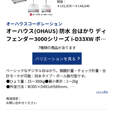
税抜：
￥102,820～￥144,840
オーハウスコーポレーション
オーハウス(OHAUS) 防水 台はかり ディ
フェンダー3000シリーズ i-D33XW ポー
ル取付型 積載面広め
7種類の商品があります
バリエーションを見る
ベーシックなデジタル台はかり。個数計量・チェック計量・合
計モードが可能：防水タイプ・ポール取付型です。
●ひょう量：15～300㎏●最小表示：1～20g
●外径寸法：W305×D491xH569mm、
W420×D688xH922mm、W500×D787xH922mm●積載面寸
法：305×355mm、420×550mm、500×650mm
発送目安：
お問い合わせください
・マルチカラーバックライト付ＬＣＤディスプレイ（黄色・