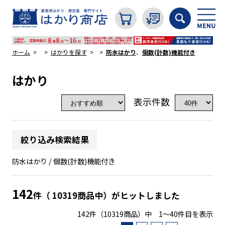
ホーム
はかりを探す
防水はかり
、
個数(計数)機能付き
はかり
カテゴリから探す
表示件数
はかり
絞り込み検索結果
分銅
防水はかり / 個数(計数)機能付き
温度計・湿度計
142
件（ 10319商品中）がヒットしました
142件（10319商品）中 1～40件目を表示
タイマー