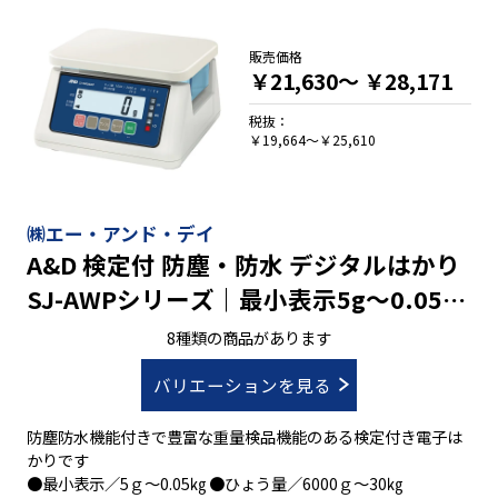
販売価格
￥21,630～
￥28,171
税抜：
￥19,664～￥25,610
㈱エー・アンド・デイ
A&D 検定付 防塵・防水 デジタルはかり
SJ-AWPシリーズ｜最小表示5g～0.05㎏
ひょう量6000g～30㎏
8種類の商品があります
バリエーションを見る
防塵防水機能付きで豊富な重量検品機能のある検定付き電子は
かりです
●最小表示／5ｇ～0.05㎏ ●ひょう量／6000ｇ～30㎏