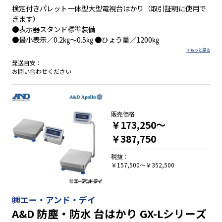
検定付きパレット一体型大型電視台はかり（取引証明に使用で
きます）
●表示器スタンド標準装備
●最小表示／0.2㎏～0.5㎏ ●ひょう量／1200㎏
発送目安：
お問い合わせください
販売価格
￥173,250～
￥387,750
税抜：
￥157,500～￥352,500
㈱エー・アンド・デイ
A&D 防塵・防水 台はかり GX-Lシリーズ