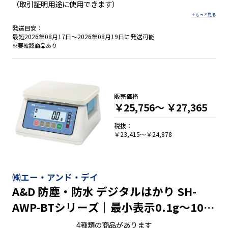
（取引証明用途に使用できます）
発送目安：
最短2026年08月17日～2026年08月19日に発送可能
※要確認商品あり
販売価格
￥25,756～
￥27,365
税抜：
￥23,415～￥24,878
㈱エー・アンド・デイ
A&D 防塵・防水 デジタルはかり SH-
AWP-BTシリーズ｜最小表示0.1g～10g
ひょう量3000g～30㎏
4種類の商品があります