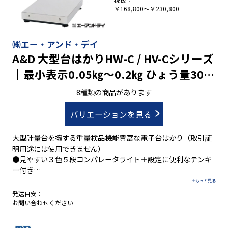
￥168,800～￥230,800
㈱エー・アンド・デイ
A&D 大型台はかりHW-C / HV-Cシリーズ
｜最小表示0.05㎏～0.2㎏ ひょう量300
㎏～600㎏
8種類の商品があります
バリエーションを見る
大型計量台を擁する重量検品機能豊富な電子台はかり（取引証
明用途には使用できません）
●見やすい３色５段コンパレータライト＋設定に便利なテンキ
ー付き
●最小表示／0.05㎏～0.2㎏ ●ひょう量／300㎏～600㎏
発送目安：
お問い合わせください