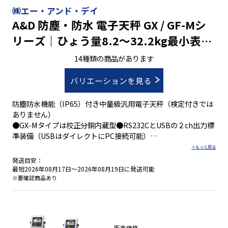
㈱エー・アンド・デイ
A&D 防塵・防水 電子天秤 GX / GF-Mシ
リーズ｜ひょう量8.2～32.2kg最小表示
0.01～1g
14種類の商品があります
バリエーションを見る
防塵防水機能（IP65）付き中量級汎用電子天秤（検定付きでは
ありません）
●GX-Mタイプは校正分銅内蔵型●RS232CとUSBの２ch出力標
準装備（USBはダイレクトにPC接続可能）
●ひょう量：8.2～32.2kg / 41,000～161,000ct / 2,186～
8,586mom●目量：0.01～1g / 0.05～5ct / 0.005～0.5mom
発送目安：
最短2026年08月17日～2026年08月19日に発送可能
※要確認商品あり
●防塵・防水等級：ＩＰ６５
●生産ラインへ組込み時の衝撃を確認できる衝撃検出機能ＩＳ
Ｄ
●天びん単体で高精度の流量測定が可能な 流量測定機能ＦＲＤ
販売価格