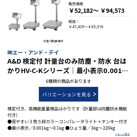
販売価格
￥52,182～
￥94,573
税抜：
￥47,439～￥85,976
㈱エー・アンド・デイ
A&D 検定付 計量台のみ防塵・防水 台は
かりHV-C-Kシリーズ｜最小表示0.001㎏
～0.1㎏ ひょう量3㎏～220㎏
6種類の商品があります
バリエーションを見る
検定付き、高機能重量検品はかりです（計量部は防塵防水機能
付き）
●見やすい３色５段カラーコンパレータライト＋テンキー付き
●最小表示／0.001kg～0.1kg ●ひょう量／3kg～220kg