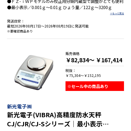
●ＦＺ-ｉＷＰモデルのみ校正用分銅内蔵型で調整がとても便利
●最小表示／0.001ｇ～0.01ｇ ひょう量／122ｇ～3200ｇ
発送目安：
最短2026年08月17日～2026年08月19日に発送可能
※要確認商品あり
販売価格
￥82,834～
￥167,414
税抜：
￥75,304～￥152,195
※セール中の商品あり
新光電子㈱
新光電子(VIBRA)高精度防水天秤
CJ/CJR/CJ-Sシリーズ｜最小表示