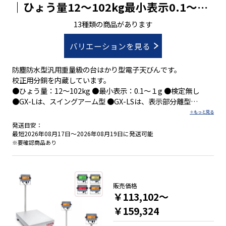
｜ひょう量12～102kg最小表示0.1～1g
｜校正分銅内蔵
13種類の商品があります
バリエーションを見る
防塵防水型汎用重量級の台はかり型電子天びんです。
校正用分銅を内蔵しています。
●ひょう量：12～102kg ●最小表示：0.1～１g ●検定無し
●GX-Lは、スイングアーム型 ●GX-LSは、表示部分離型
発送目安：
●生産ラインの組み込み時にＩＳＤ：衝撃検出機能
最短2026年08月17日～2026年08月19日に発送可能
●繰り返し性・最小計量値の確認にＥＣＬ：電子制御荷重機能
※要確認商品あり
●ポンプ流量など液体の計量にＦＲＤ：流量測定機能
●洗える安心：防塵・防水等級ＩＰ６５
●天びんの特性・計量スピードをチューニング可能
●２ch出力標準装備：ＲＳ-２３２ＣとＵＳＢ
販売価格
￥113,102～
●ＧＸ-ＬＤタイプは、スマートレンジ機能
￥159,324