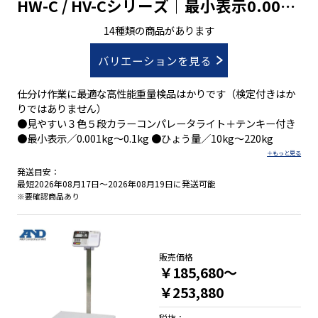
HW-C / HV-Cシリーズ｜最小表示0.001
㎏～0.1㎏ ひょう量10㎏～220㎏
14種類の商品があります
バリエーションを見る
仕分け作業に最適な高性能重量検品はかりです（検定付きはか
りではありません）
●見やすい３色５段カラーコンパレータライト＋テンキー付き
●最小表示／0.001kg～0.1kg ●ひょう量／10kg～220kg
発送目安：
最短2026年08月17日～2026年08月19日に発送可能
※要確認商品あり
販売価格
￥185,680～
￥253,880
税抜：