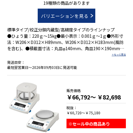
0.001g～1g ひょう量220g～15㎏
19種類の商品があります
バリエーションを見る
標準タイプ/校正分銅内蔵型/高精度タイプのラインナップ
●ひょう量：220ｇ～15㎏●最小表示：0.001ｇ～1ｇ●外形寸
法：W206×D312×H89mm、W206×D312×H183mm(風防
を含む)、●積載面寸法：丸皿φ140mm、角皿190×190mm
発送目安：
・錆、腐食に強いステンレス製のケース
最短翌営業日～2026年09月03日に発送可能
・乾電池駆動で場所を選ばずどこでも計れる(ＣＪシリーズはオ
プション)
・オートオフ機能搭載バックライト付き大型ＬＣＤ
販売価格
・個数はかりとしても使用可能
￥66,792～
￥82,698
・内蔵分銅搭載でどこでも正確な高分解能計量が可能：ＣＪＲ
シリーズ
税抜：
￥60,720～￥75,180
※セール中の商品あり