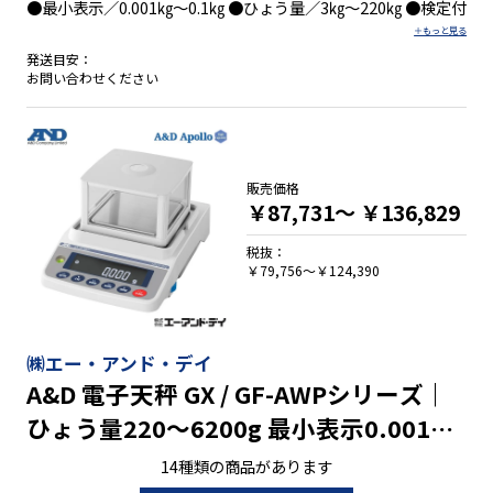
●最小表示／0.001㎏～0.1㎏ ●ひょう量／3㎏～220㎏ ●検定付
発送目安：
お問い合わせください
販売価格
￥87,731～
￥136,829
税抜：
￥79,756～￥124,390
㈱エー・アンド・デイ
A&D 電子天秤 GX / GF-AWPシリーズ｜
ひょう量220～6200g 最小表示0.001～
0.1g
14種類の商品があります