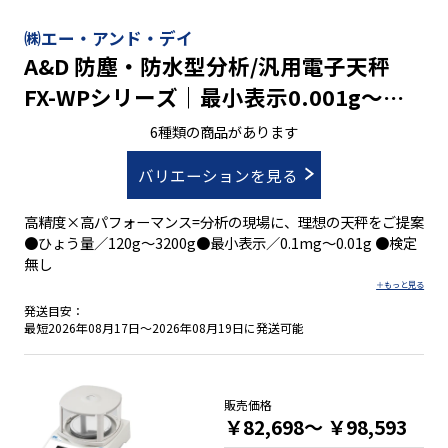
㈱エー・アンド・デイ
A&D 防塵・防水型分析/汎用電子天秤
FX-WPシリーズ｜最小表示0.001g～
0.01g ひょう量122g～3200g
6種類の商品があります
バリエーションを見る
高精度×高パフォーマンス=分析の現場に、理想の天秤をご提案
●ひょう量／120g～3200g●最小表示／0.1mg～0.01g ●検定
無し
発送目安：
最短2026年08月17日～2026年08月19日に発送可能
販売価格
￥82,698～
￥98,593