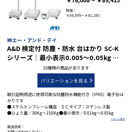
税抜：
￥69,099～￥81,285
㈱エー・アンド・デイ
A&D 検定付 防塵・防水 台はかり SC-K
シリーズ｜最小表示0.005～0.05kg ひ
ょう量30～150kg
10種類の商品があります
バリエーションを見る
取引証明用途に使用可能な防塵防水機能付き（IP65）電子台は
かりです
●スケルトンフレーム構造 ＳＣタイプ：ステンレス製
●ひょう量／30Kg～150Kg●最小表示／0.01kg～0.05kg
発送目安：
お問い合わせください