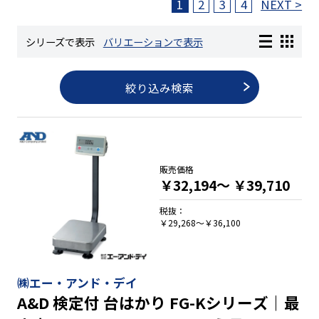
1
2
3
4
NEXT >
長さ測定器
シリーズで表示
バリエーションで表示
絞り込み検索
濃度・環境測定
色々な計測器
販売価格
￥32,194～
￥39,710
レベル・勾配測定
税抜：
￥29,268～￥36,100
オプション
㈱エー・アンド・デイ
A&D 検定付 台はかり FG-Kシリーズ｜最