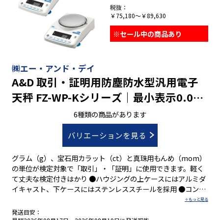
税抜：
￥75,180～￥89,630
※セール中の商品あり
㈱エー・アンド・デイ
A&D 取引・証明用防塵防水型汎用電子
天秤 FZ-WP-Kシリーズ｜最小表示0.01g
～0.1g ひょう量122g～3200g｜校正用
6種類の商品があります
分銅内蔵
バリエーションを見る
グラム（g）、宝石用カラット（ct）と真珠用もんめ（mom）
の単位が検定対象で「取引」・「証明」に使用できます。軽く
て丈夫な検定付きはかり ●ハウジングの上ケースにはアルミダ
イキャスト、下ケースにはステンレススチールを採用 ●コンパ
クトで扱いやすいB5サイズ ●防塵・防滴規格IP65準拠 ●計量
値を統計処理し、結果を表示・出力する統計演算機能 ●RS-
発送目安：
232Cインタフェース(D-Sub9Pオス)標準装備 ●床下ひょう量金