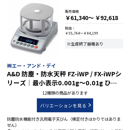
緑・赤・オレンジ）
・選べる電源：ＡＣ１００V・充電バッテリ
販売価格
￥61,340～
￥92,618
・ＲＳ-２３２Ｃ標準装備
・３０４ステンレス鋼のプラットフォームとフレーム
税抜：
・ステンレススチール製ＩＰ６６インジケーター
￥55,764～￥84,199
ＩＰ６７ロードセルを採用
・滑り止め付き調整脚を装備
※生産終了器種あり
㈱エー・アンド・デイ
A&D 防塵・防水天秤 FZ-iWP / FX-iWPシ
リーズ｜最小表示0.001g～0.01g ひょ
う量122g～3200g｜校正分銅内蔵
12種類の商品があります
バリエーションを見る
防塵防水機能付き汎用電子天びん（検定付きはかりではありま
せん）