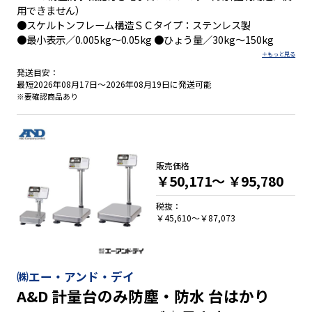
用できません）
●スケルトンフレーム構造ＳＣタイプ：ステンレス製
●最小表示／0.005kg～0.05kg ●ひょう量／30kg～150kg
発送目安：
最短2026年08月17日～2026年08月19日に発送可能
※要確認商品あり
販売価格
￥50,171～
￥95,780
税抜：
￥45,610～￥87,073
㈱エー・アンド・デイ
A&D 計量台のみ防塵・防水 台はかり