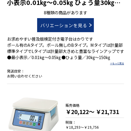
小表示0.01㎏～0.05㎏ ひょう量30㎏～
150㎏
8種類の商品があります
バリエーションを見る
お求めやすい普及版検定付き電子台はかりです
ポール有のAタイプ。ポール無しのBタイプ。Mタイプは計量部
標準タイプでLタイプは計量部大きめと豊富なラインアップです
●最小表示／0.01kg～0.05㎏ ●ひょう量／30㎏～150㎏
発送目安：
お問い合わせください
販売価格
￥20,122～
￥21,731
税抜：
￥18,293～￥19,756