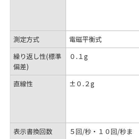
測定方式
電磁平衡式
繰り返し性(標準
０.１g
偏差)
直線性
±０.２g
表示書換回数
５回/秒・１０回/秒ま