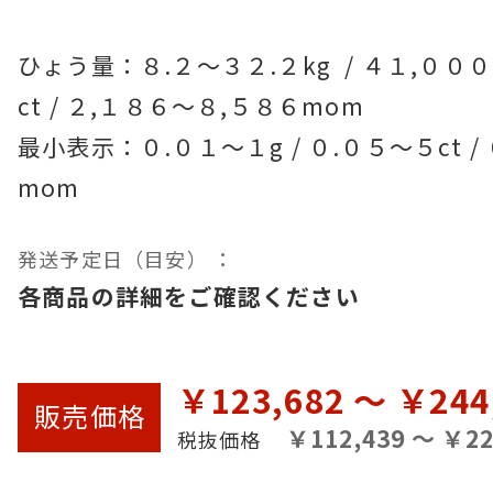
ひょう量：８.２～３２.２kg  / ４１,００
ct / ２,１８６～８,５８６mom

最小表示：０.０１～１g / ０.０５～５ct /
mom
発送予定日（目安） ：
各商品の詳細をご確認ください
￥123,682 ～ ￥244
販売
価格
￥112,439 ～ ￥22
税抜価格