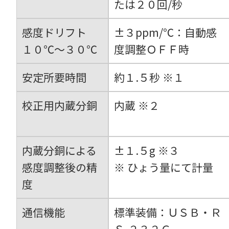
たは２０回/秒
感度ドリフト
±３ppm/℃：自動感
１０℃～３０℃
度調整ＯＦＦ時
安定所要時間
約１.５秒 ※１
校正用内蔵分銅
内蔵 ※２
内蔵分銅による
±１.５g ※３
感度調整後の精
※ ひょう量にて計量
度
通信機能
標準装備：ＵＳＢ・Ｒ