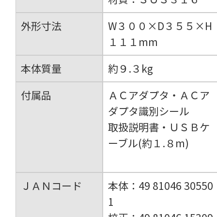
外形寸法
W３００×D３５５×H
１１１mm
本体質量
約９.３kg
付属品
ＡＣアダプタ・ＡＣア
ダプタ識別シール
取扱説明書・ＵＳＢケ
ーブル(約１.８m)
ＪＡＮコード
本体：49 81046 30550
1