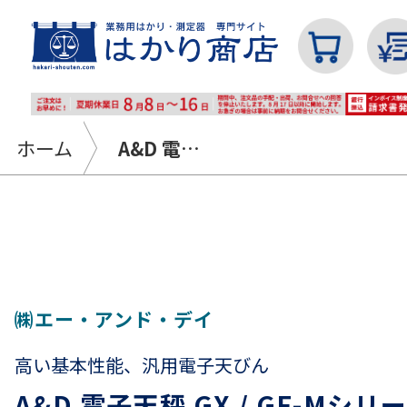
ホーム
A&D 電子天秤 GX / GF-Mシリーズ｜出荷時一般校正証明書付｜ひょう量8.2～32.2kg最小表示0.01～1g
カテゴリから探す
はかり
㈱エー・アンド・デイ
高い基本性能、汎用電子天びん
分銅
A&D 電子天秤 GX / GF-Mシ