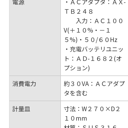
電源
・ＡＣアダプタ：ＡＸ-
ＴＢ２４８
入力：ＡＣ１００
V(＋１０%・－１
５%)・５０/６０Hz
・充電バッテリユニッ
ト：ＡＤ-１６８２(オ
プション)
消費電力
約３０VA：ＡＣアダプ
タを含む
計量皿
寸法：W２７０×D２
１０mm
材質：ＳＵＳ３１６