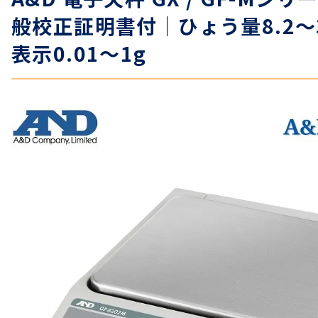
般校正証明書付｜ひょう量8.2～3
表示0.01～1g
温度計・湿度計
タイマー
長さ測定器
濃度・環境測定