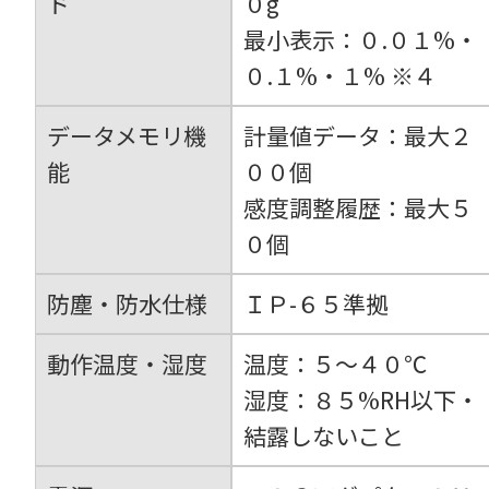
ド
０g
最小表示：０.０１%・
０.１%・１% ※４
データメモリ機
計量値データ：最大２
能
００個
感度調整履歴：最大５
０個
防塵・防水仕様
ＩＰ-６５準拠
動作温度・湿度
温度：５～４０℃
湿度：８５%RH以下・
結露しないこと