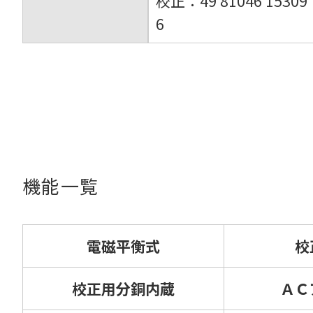
校正：49 81046 15309
6
機能一覧
電磁平衡式
校
校正用分銅内蔵
ＡＣ