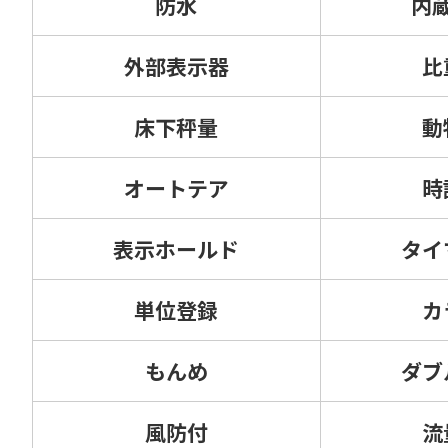
防水
内
外部表示器
比
床下秤量
動
オートテア
時
表示ホールド
タイ
単位登録
カ
もんめ
ダブ
風防付
流