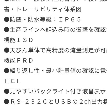
書・トレーサビリティ体系図
●防塵・防水等級：ＩＰ６５
●生産ラインへ組込み時の衝撃を確認
機能ＩＳＤ
●天びん単体で高精度の流量測定が可
機能ＦＲＤ
●繰り返し性・最小計量値の確認に電
ＥＣＬ
●見やすいバックライト付き液晶表示
●ＲＳ-２３２ＣとＵＳＢの２ch出力