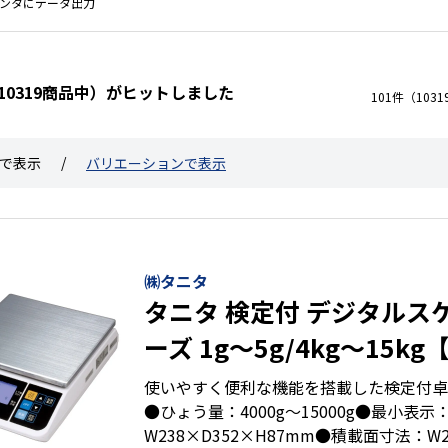
リンタにデータ出力
 10319商品中）がヒットしました
101件（10
で表示
バリエーションで表示
㈱タニタ
タニタ 検定付 デジタルスケ
ーズ 1g～5g/4kg～15k
に多数実績あり】
使いやすく便利な機能を搭載した検定付卓
●ひょう量：4000g～15000g●最小表示
W238×D352×H87mm●積載面寸法：W2