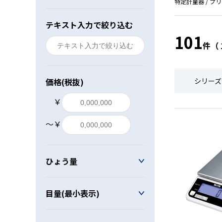
特定計量器 / プ
レベル・勾配測定
テキスト入力で絞り込む
101
オプション
件（
価格(税抜)
シリーズ
￥
〜￥
ひょう量
目量(最小表示)