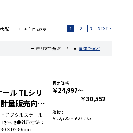
1
2
3
NEXT >
319商品）中 1～40件目を表示
説明文で選ぶ
画像で選ぶ
販売価格
￥24,997～
ール TLシリ
￥30,552
g【計量販売向け
税抜：
上デジタルスケール
￥22,725～￥27,775
：1g～5g●外形寸法：
30×D230mm