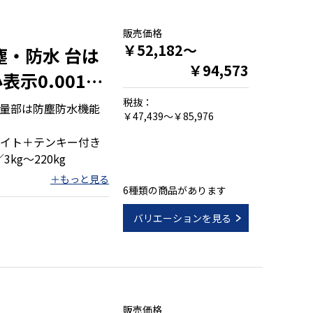
販売価格
￥52,182～
塵・防水 台は
￥94,573
表示0.001㎏
0㎏
税抜：
量部は防塵防水機能
￥47,439～￥85,976
イト＋テンキー付き
3kg～220kg
6種類の商品があります
バリエーションを見る
販売価格