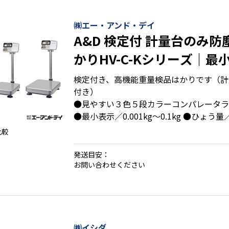
㈱エー・アンド・デイ
A&D 検定付 計量台のみ防
かりHV-C-Kシリーズ｜最小
～0.1㎏ ひょう量3㎏～22
検定付き、高機能重量検品はかりです（計
付き）
●見やすい３色５段カラーコンパレータラ
●最小表示／0.001kg～0.1kg ●ひょう量／
比較
発送目安：
お問い合わせください
㈱イシダ