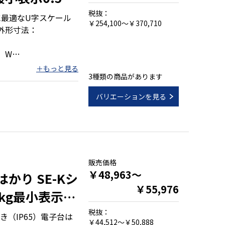
税抜：
に最適なU字スケール
￥254,100～￥370,710
●外形寸法：
、W
3種類の商品があります
バリエーションを見る
00kg)
イズ
販売価格
￥48,963～
はかり SE-Kシ
￥55,976
kg最小表示
税抜：
（IP65）電子台は
￥44,512～￥50,888