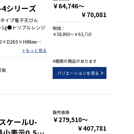
￥64,746～
-4シリーズ
￥70,081
タイプ電子天びん
1～1g●トリプルレンジ
税抜：
￥58,860～￥63,710
2×D265×H86㎜
60㎜
4種類の商品があります
センサを採用
可能
バリエーションを見る
作業に対応
ト付き液晶表示
準装備
販売価格
￥279,510～
スケールU-
￥407,781
小表示0.5㎏