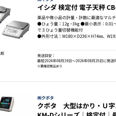
イシダ 検定付 電子天秤 CB
薬品や微小品の計量・計数に最適なマルチ
●ひょう量：12g ~3kg ●最小表示：0.0
で３ひょう量切替機能付
●外形寸法：W180×D236×H74㎜、W19
●積載面寸法：丸皿Φ140㎜、角皿180×1
比較
発送目安：
・全機種、正確性と安定性を追求した音叉
最短2026年08月19日～2026年08月25日に発送
※要確認商品あり
・重量モード・個数モードで、計量・計数
・暗い場所の作業でも見やすいバックライ
・専用ＡＣアダプタ/ＵＳＢバスパワー標
・携帯や保管に便利な収納ケース標準装備
㈱クボタ
クボタ 大型はかり・Ｕ字
KM-Dシリーズ｜検定付｜最