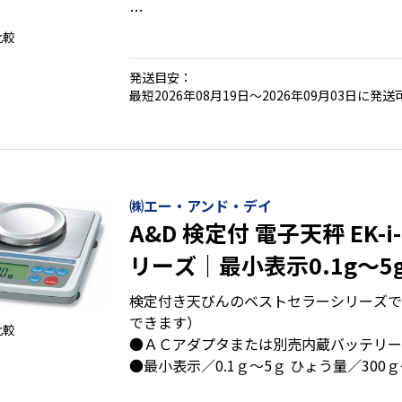
比較
●拡張表示でより細かい計量が可能(ＴＬ-
●暗いところでも使いやすいバックライト
発送目安：
●文字高３２㎜の見やすい大型表示設計
最短2026年08月19日～2026年09月03日に発送
●上限下限値設定機能付
●カウンティング機能付
●取引証明用に使用可能な検定付
●選べる表示：片面表示と対面表示
●選べるインターフェイス：無/ＲＳ付/Ｕ
㈱エー・アンド・デイ
A&D 検定付 電子天秤 EK-i-K
リーズ｜最小表示0.1g～5
300g～12000g
検定付き天びんのベストセラーシリーズで
できます）
比較
●ＡＣアダプタまたは別売内蔵バッテリー
●最小表示／0.1ｇ～5ｇ ひょう量／300ｇ～