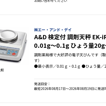
お問い合わせください
㈱エー・アンド・デイ
A&D 検定付 調剤天秤 EK-
0.01g～0.1g ひょう量20g
調剤薬局様で大好評の電子天びんです（取
す）
●最小表示／0.01ｇ・0.1ｇ ●ひょう量／2
比較
発送目安：
最短2026年08月17日～2026年08月19日に発送