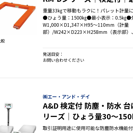
ひょう量1500㎏
重量33㎏で移動もラクに！パレット計量
●ひょう量：1500㎏●最小表示：0.5㎏
W1,000×D1,347×H95～110mm（計量
部）/W242×D223×H258mm（表示部）
W1,000×D1,347×H95～110mm（計量
比較
部）/268×180×209mm（表示部）
発送目安：
お問い合わせください
・コンパクトに収納可能
・フレコンバッグの計量にも最適(ひょう量15
・パレット計量にジャストフィットしたサ
・取引や証明に使える検定品
㈱エー・アンド・デイ
A&D 検定付 防塵・防水 台
リーズ｜ひょう量30～150
0.005～0.05kg
取引証明用途に使用可能な防塵防水機能付き