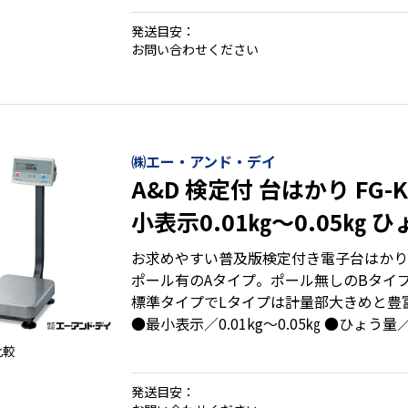
発送目安：
お問い合わせください
㈱エー・アンド・デイ
A&D 検定付 台はかり FG
小表示0.01㎏～0.05㎏ 
150㎏
お求めやすい普及版検定付き電子台はかり
ポール有のAタイプ。ポール無しのBタイ
標準タイプでLタイプは計量部大きめと豊
●最小表示／0.01kg～0.05㎏ ●ひょう量／
比較
発送目安：