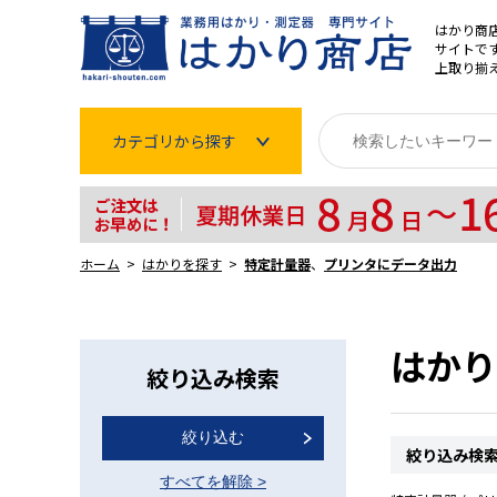
はかり商
サイトです
上取り揃
カテゴリから探す
はかり
分銅
ホーム
はかりを探す
特定計量器
、
プリンタにデータ出力
温度計・湿度計
タイマー
はかり
絞り込み検索
長さ測定器
絞り込む
濃度・環境測定
絞り込み検
すべてを解除
>
色々な計測器