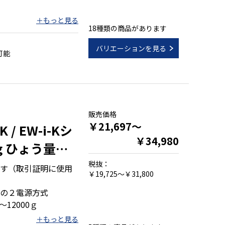
18種類の商品があります
２８０)
付
バリエーションを見る
可能
ＳＢ付
販売価格
￥21,697～
 / EW-i-Kシ
￥34,980
g ひょう量
税抜：
す（取引証明に使用
￥19,725～￥31,800
の２電源方式
12000ｇ