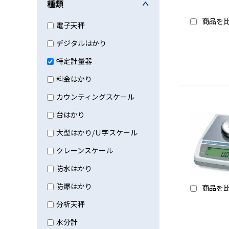
種類
商品を
電子天秤
デジタルはかり
特定計量器
料金はかり
カウンティングスケール
台はかり
大型はかり/Ｕ字スケール
クレーンスケール
防水はかり
防爆はかり
商品を
分析天秤
水分計