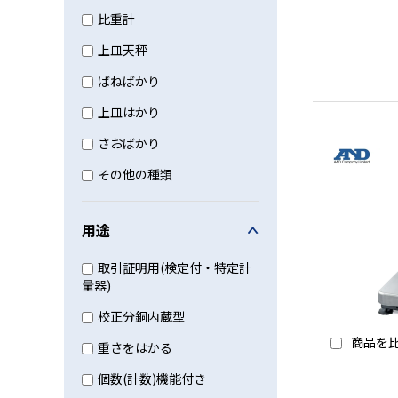
比重計
上皿天秤
ばねばかり
上皿はかり
さおばかり
その他の種類
用途
取引証明用(検定付・特定計
量器)
校正分銅内蔵型
商品を
重さをはかる
個数(計数)機能付き