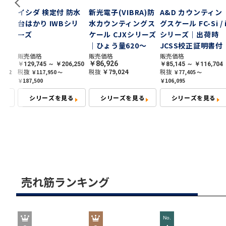
ン
イシダ 検定付 防水
新光電子(VIBRA)防
A&D カウンティン
シリ
台はかり IWBシリ
水カウンティングス
グスケール FC-Si / i
㎏
ーズ
ケール CJXシリーズ
シリーズ｜出荷時
｜ひょう量620～
JCSS校正証明書付
g
15,000g最小表示
｜最小表示0.02g～
販売価格
販売価格
販売価格
￥86,926
8
￥129,745 ～ ￥206,250
￥85,145 ～ ￥116,704
0.01g～1g
5g ひょう量0.5㎏～
税抜
税抜
￥79,024
税抜
762
￥117,950 ～
￥77,405 ～
50㎏
￥187,500
￥106,095
シリーズを見る
シリーズを見る
シリーズを見る
売れ筋ランキング