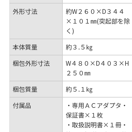
外形寸法
約W２６０×D３４４
×１０１㎜(突起部を除
く)
本体質量
約３.５㎏
梱包外形寸法
W４８０×D４０３×H
２５０㎜
梱包質量
約５.１㎏
付属品
・専用ＡＣアダプタ・
保証書×１枚
・取扱説明書×１冊・