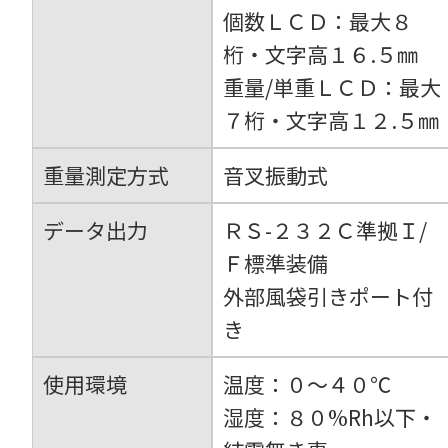
個数ＬＣＤ：最大８
桁・文字高１６.５㎜
重量/単重ＬＣＤ：最大
７桁・文字高１２.５㎜
重量測定方式
音叉振動式
データ出力
ＲＳ-２３２Ｃ準拠Ｉ/
Ｆ標準装備
外部風袋引きポート付
き
使用環境
温度：０～４０℃
湿度：８０%Rh以下・