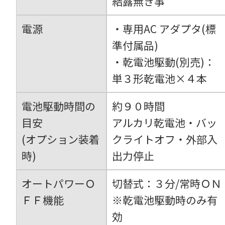
結露無き事
電源
・専用AC アダプタ(標
準付属品)
・乾電池駆動(別売)：
単３形乾電池×４本
電池駆動時間の
約９０時間
目安
アルカリ乾電池・バッ
(オプション装着
クライトオフ・外部入
時)
出力停止
オートパワーＯ
切替式：３分/常時ＯＮ
ＦＦ機能
※乾電池駆動時のみ有
効