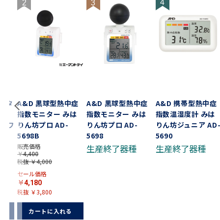
4
2
3
ジタ
A&D 黒球型熱中症
A&D 黒球型熱中症
A&D 携帯型熱中症
ｍ
指数モニター みは
指数モニター みは
指数温湿度計 みは
 ホワ
りん坊プロ AD-
りん坊プロ AD-
りん坊ジュニア AD-
ク
5698B
5698
5690
販売価格
生産終了器種
生産終了器種
￥4,400
税抜 ￥4,000
セール価格
￥4,180
税抜 ￥3,800
る
カートに入れる