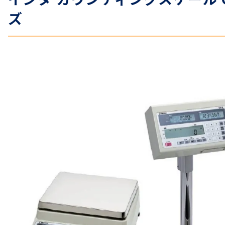
ズ
温度計・湿度計
タイマー
長さ測定器
濃度・環境測定