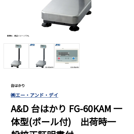
長さ測定器
濃度・環境測定
画像は、商品イメージです。
写真は、
色々な計測器
レベル・勾配測定
台はかり
㈱エー・アンド・デイ
オプション
A&D 台はかり FG-60KAM 一
体型(ポール付) 出荷時一