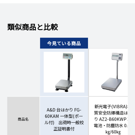
類似商品と比較
新光電子(VIBRA)本
A&D 台はかり FG-
質安全防爆構造はか
60KAM 一体型(ポー
り AZ2-B60KWP 乾
商品名
ル付) 出荷時一般校
電池・防塵防水 0.01
正証明書付
㎏/60㎏