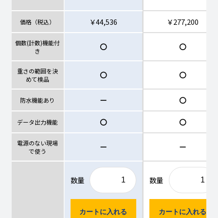
￥44,536
￥277,200
価格（税込）
個数(計数)機能付
〇
〇
き
重さの範囲を決
〇
〇
めて検品
ー
〇
防水機能あり
〇
〇
データ出力機能
電源のない現場
ー
ー
で使う
数量
数量
カートに入れる
カートに入れる