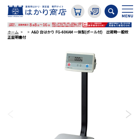
ホーム
A&D 台はかり FG-60KAM 一体型(ポール付) 出荷時一般校
正証明書付
カテゴリから探す
はかり
分銅
温度計・湿度計
タイマー