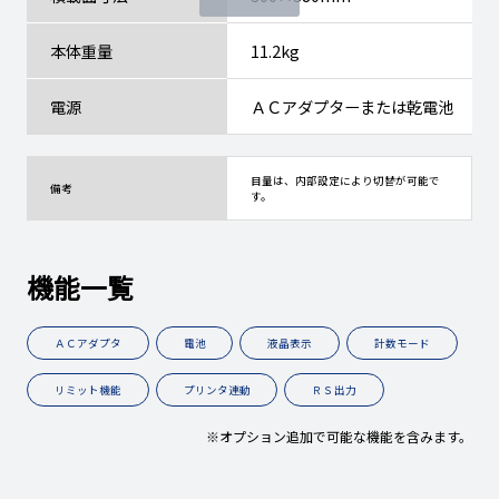
本体重量
11.2kg
電源
ＡＣアダプターまたは乾電池
目量は、内部設定により切替が可能で
備考
す。
機能一覧
ＡＣアダプタ
電池
液晶表示
計数モード
リミット機能
プリンタ連動
ＲＳ出力
※オプション追加で可能な機能を含みます。