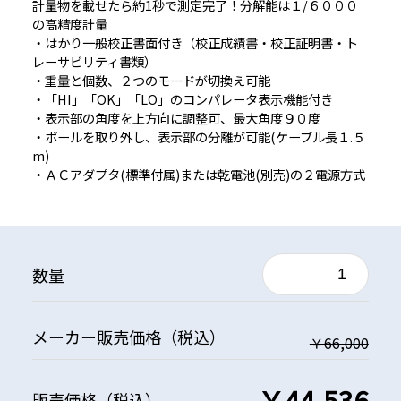
計量物を載せたら約1秒で測定完了！分解能は１/６０００
の高精度計量
・はかり一般校正書面付き（校正成績書・校正証明書・ト
レーサビリティ書類）
・重量と個数、２つのモードが切換え可能
・「HI」「OK」「LO」のコンパレータ表示機能付き
・表示部の角度を上方向に調整可、最大角度９０度
・ポールを取り外し、表示部の分離が可能(ケーブル長１.５
m)
・ＡＣアダプタ(標準付属)または乾電池(別売)の２電源方式
数量
メーカー
販売価格
（税込）
￥66,000
￥44,536
販売価格
（税込）