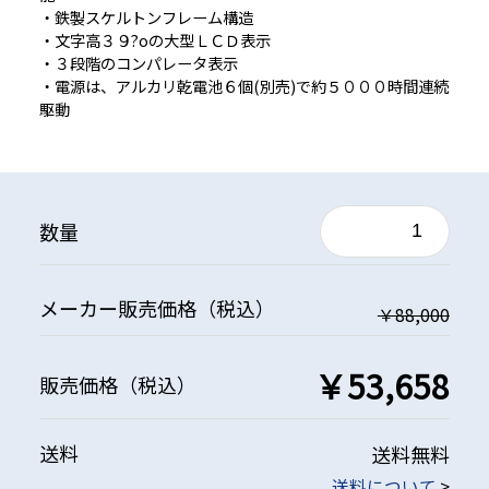
・鉄製スケルトンフレーム構造
・文字高３９?oの大型ＬＣＤ表示
・３段階のコンパレータ表示
・電源は、アルカリ乾電池６個(別売)で約５０００時間連続
駆動
数量
メーカー
販売価格
（税込）
￥88,000
￥53,658
販売価格
（税込）
送料
送料無料
送料について
>