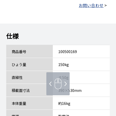
お問い合わせ
>
仕様
商品番号
100500169
ひょう量
150kg
直線性
±50g
積載面寸法
390×530mm
本体重量
約16kg