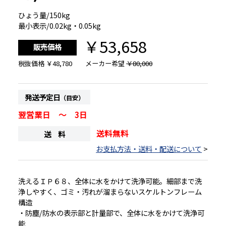
ひょう量/150kg
最小表示/0.02kg・0.05kg
￥53,658
販売価格
税抜価格
￥48,780
メーカー希望
￥80,000
発送予定日
（目安）
翌営業日 ～ 3日
送料無料
送 料
お支払方法・送料・配送について
>
洗えるＩＰ６８、全体に水をかけて洗浄可能。細部まで洗
浄しやすく、ゴミ・汚れが溜まらないスケルトンフレーム
構造
・防塵/防水の表示部と計量部で、全体に水をかけて洗浄可
能