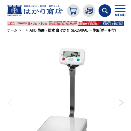
ホーム
A&D 防塵・防水 台はかり SE-150KAL 一体型(ポール付)
カテゴリから探す
はかり
分銅
温度計・湿度計
タイマー