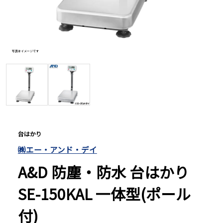
長さ測定器
写真はイメージです
写真は、
濃度・環境測定
色々な計測器
レベル・勾配測定
台はかり
㈱エー・アンド・デイ
オプション
A&D 防塵・防水 台はかり
SE-150KAL 一体型(ポール
付)