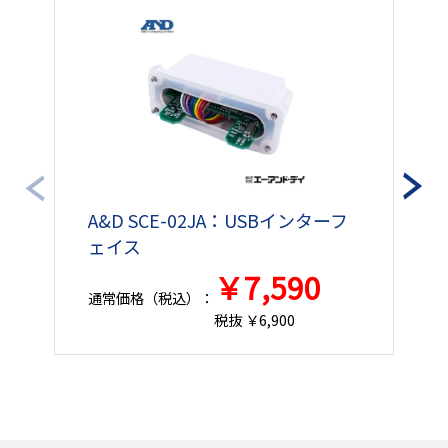
￥42,683円
100500171
翌営業日
～3日
Ｓ
（￥46,951円）
￥42,683円
100500172
翌営業日
～3日
Ｓ
（￥46,951円）
￥45,732円
100500173
翌営業日
～3日
Ｓ
（￥50,305円）
A&D SCE-02JA：USBインターフ
A
ェイス
￥45,732円
100500174
翌営業日
～3日
Ｓ
（￥50,305円）
￥7,590
通常価格（税込）：
通
税抜 ￥6,900