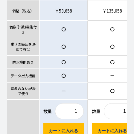
￥53,658
￥135,058
価格（税込）
個数(計数)機能付
〇
〇
き
重さの範囲を決
〇
〇
めて検品
〇
〇
防水機能あり
〇
ー
データ出力機能
電源のない現場
ー
〇
で使う
数量
数量
カートに入れる
カートに入れる