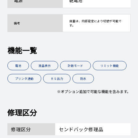
電源
乾電池
目量は、内部設定により切替が可能で
備考
す。
機能一覧
電池
液晶表示
計数モード
リミット機能
プリンタ連動
ＲＳ出力
防水
※オプション追加で可能な機能を含みます。
修理区分
修理区分
センドバック修理品