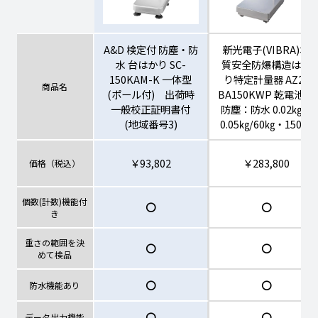
A&D 検定付 防塵・防
新光電子(VIBRA)本
水 台はかり SC-
質安全防爆構造はか
150KAM-K 一体型
り特定計量器 AZ2-
商品名
(ポール付) 出荷時
BA150KWP 乾電池・
一般校正証明書付
防塵：防水 0.02㎏・
(地域番号3)
0.05㎏/60㎏・150㎏
￥93,802
￥283,800
価格（税込）
個数(計数)機能付
〇
〇
き
重さの範囲を決
〇
〇
めて検品
〇
〇
防水機能あり
〇
〇
データ出力機能