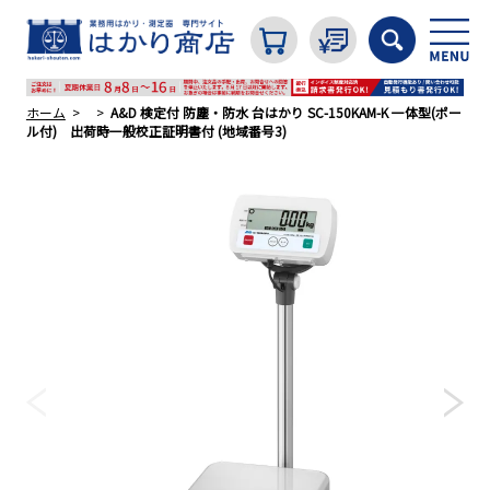
ホーム
A&D 検定付 防塵・防水 台はかり SC-150KAM-K 一体型(ポー
ル付) 出荷時一般校正証明書付 (地域番号3)
カテゴリから探す
はかり
分銅
温度計・湿度計
タイマー