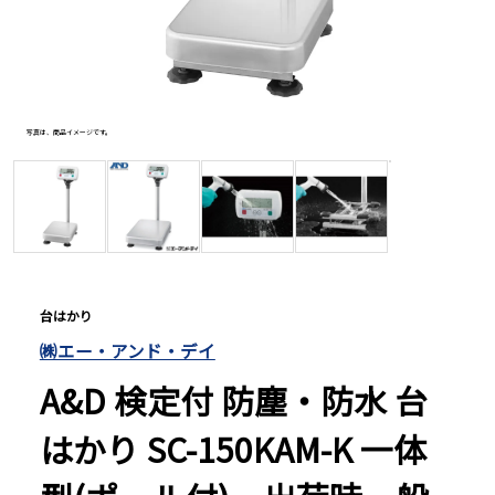
長さ測定器
濃度・環境測定
写真は、商品イメージです。
写真は、
色々な計測器
レベル・勾配測定
台はかり
㈱エー・アンド・デイ
オプション
A&D 検定付 防塵・防水 台
はかり SC-150KAM-K 一体