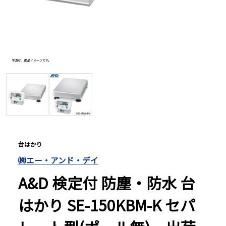
長さ測定器
濃度・環境測定
写真は、商品イメージです。
写真は商
色々な計測器
レベル・勾配測定
台はかり
㈱エー・アンド・デイ
オプション
A&D 検定付 防塵・防水 台
はかり SE-150KBM-K セパ