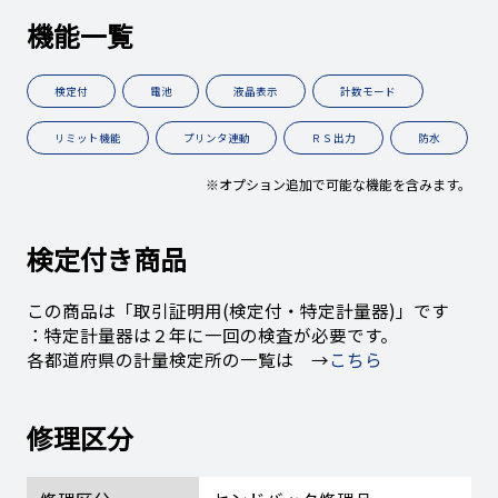
機能一覧
検定付
電池
液晶表示
計数モード
リミット機能
プリンタ連動
ＲＳ出力
防水
※オプション追加で可能な機能を含みます。
検定付き商品
この商品は「取引証明用(検定付・特定計量器)」です
：特定計量器は２年に一回の検査が必要です。
各都道府県の計量検定所の一覧は →
こちら
修理区分