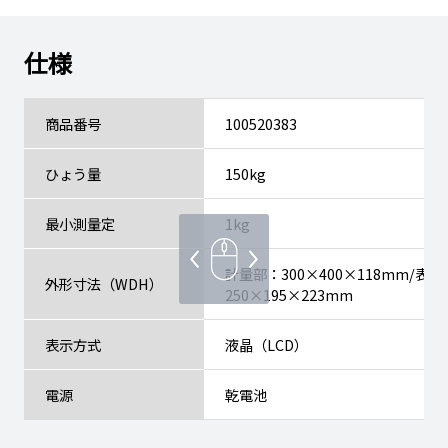
仕様
商品番号
100520383
ひょう量
150kg
最小測量定
1kg
計量部：300×400×118mm/表
外形寸法（WDH）
250×195×223mm
表示方式
液晶（LCD）
電源
乾電池