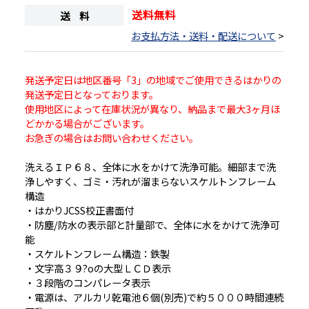
送料無料
送 料
お支払方法・送料・配送について
>
発送予定日は地区番号「3」の地域でご使用できるはかりの
発送予定日となっております。
使用地区によって在庫状況が異なり、納品まで最大3ヶ月ほ
どかかる場合がございます。
お急ぎの場合はお問い合わせください。
洗えるＩＰ６８、全体に水をかけて洗浄可能。細部まで洗
浄しやすく、ゴミ・汚れが溜まらないスケルトンフレーム
構造
・はかりJCSS校正書面付
・防塵/防水の表示部と計量部で、全体に水をかけて洗浄可
能
・スケルトンフレーム構造：鉄製
・文字高３９?oの大型ＬＣＤ表示
・３段階のコンパレータ表示
・電源は、アルカリ乾電池６個(別売)で約５０００時間連続