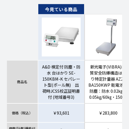
A&D 検定付 防塵・防
新光電子(VIBRA)本
水 台はかり SE-
質安全防爆構造はか
150KBM-K セパレー
り特定計量器 AZ2-
商品名
ト型(ポール無) 出
BA150KWP 乾電池・
荷時JCSS校正証明書
防塵：防水 0.02㎏・
付 (地域番号3)
0.05㎏/60㎏・150㎏
￥93,601
￥283,800
価格（税込）
個数(計数)機能付