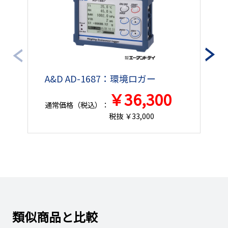
￥68,825円
100520381
お問い合わせください
（￥75,707円）
￥68,512円
100520382
お問い合わせください
（￥75,363円）
A&D AD-1687：環境ロガー
A
￥85,092円
￥36,300
100520383
お問い合わせください
（￥93,601円）
通常価格（税込）：
通
税抜 ￥33,000
類似商品と比較