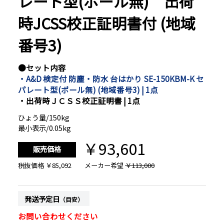
レート型(ポール無) 出荷
時JCSS校正証明書付 (地域
番号3)
●セット内容
・A&D 検定付 防塵・防水 台はかり SE-150KBM-K セ
パレート型(ポール無) (地域番号3) | 1点
・出荷時ＪＣＳＳ校正証明書 | 1点
ひょう量/150kg
最小表示/0.05kg
￥93,601
販売価格
税抜価格
￥85,092
メーカー希望
￥113,000
発送予定日
（目安）
お問い合わせください