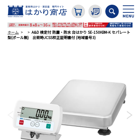
ホーム
A&D 検定付 防塵・防水 台はかり SE-150KBM-K セパレート
型(ポール無) 出荷時JCSS校正証明書付 (地域番号3)
カテゴリから探す
はかり
分銅
温度計・湿度計
タイマー