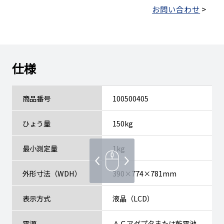
お問い合わせ
>
仕様
商品番号
100500405
ひょう量
150kg
最小測定量
1kg
外形寸法（WDH）
390×774×781mm
表示方式
液晶（LCD）
電源
ＡＣアダプタまたは乾電池