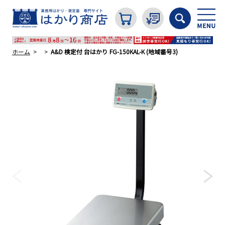
ホーム
A&D 検定付 台はかり FG-150KAL-K (地域番号3)
カテゴリから探す
はかり
分銅
温度計・湿度計
タイマー