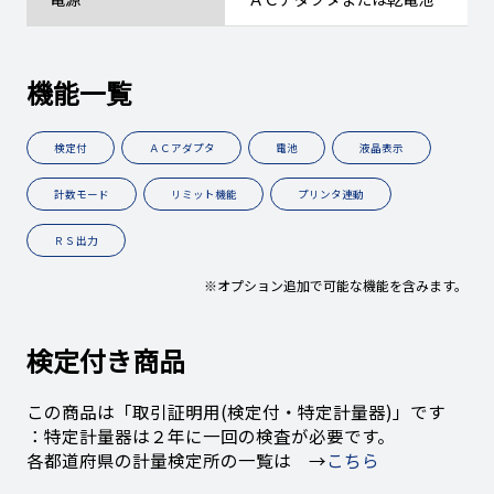
機能一覧
検定付
ＡＣアダプタ
電池
液晶表示
計数モード
リミット機能
プリンタ連動
ＲＳ出力
※オプション追加で可能な機能を含みます。
検定付き商品
この商品は「取引証明用(検定付・特定計量器)」です
：特定計量器は２年に一回の検査が必要です。
各都道府県の計量検定所の一覧は →
こちら