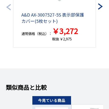
A&D AX-3007527-5S 表示部保護
A
カバー(5枚セット)
ー
￥3,272
通常価格（税込）：
通
税抜 ￥2,975
類似商品と比較