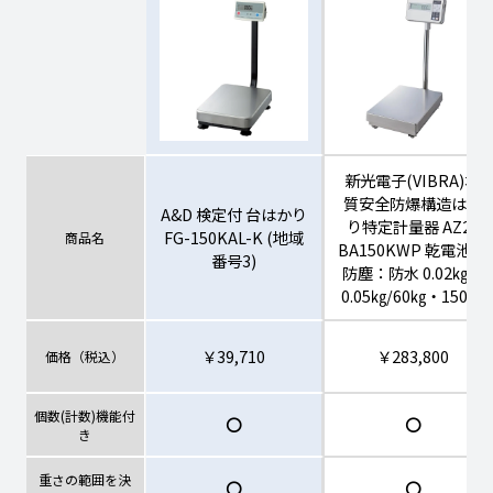
新光電子(VIBRA)本
質安全防爆構造はか
A&D 検定付 台はかり
り特定計量器 AZ2-
FG-150KAL-K (地域
商品名
BA150KWP 乾電池・
番号3)
防塵：防水 0.02㎏・
0.05㎏/60㎏・150㎏
￥39,710
￥283,800
価格（税込）
個数(計数)機能付
〇
〇
き
重さの範囲を決
〇
〇