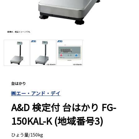
長さ測定器
画像は、商品イメージです。
写真は、
濃度・環境測定
色々な計測器
レベル・勾配測定
台はかり
㈱エー・アンド・デイ
オプション
A&D 検定付 台はかり FG-
150KAL-K (地域番号3)
ひょう量/150kg