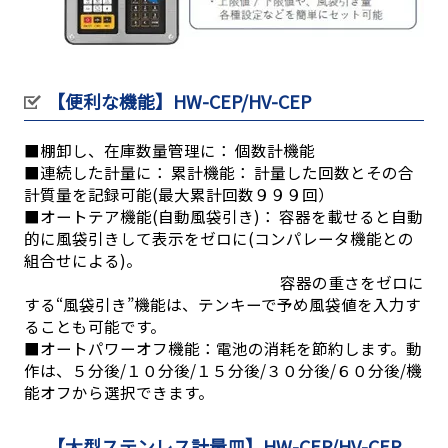
【便利な機能】HW-CEP/HV-CEP
■棚卸し、在庫数量管理に： 個数計機能
■連続した計量に： 累計機能： 計量した回数とその合
計質量を記録可能(最大累計回数９９９回）
■オートテア機能(自動風袋引き)： 容器を載せると自動
的に風袋引きして表示をゼロに(コンパレータ機能との
組合せによる)。
容器の重さをゼロに
する“風袋引き”機能は、テンキーで予め風袋値を入力す
ることも可能です。
■オートパワーオフ機能：電池の消耗を節約します。動
作は、５分後/１０分後/１５分後/３０分後/６０分後/機
能オフから選択できます。
【大型ステンレス計量皿】HW-CEP/HV-CEP