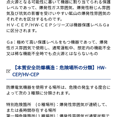
点火源となる可能性に基いて機器に割り当てられる保護
レベルであって、爆発性ガス雰囲気、爆発性粉じん雰囲
気及び坑気の影響を受けいやすい鉱山の爆発性雰囲気の
それぞれを区分するものです。
ＨＶ-ＣＥＰ/ＨＷ-ＣＥＰシリーズは機器保護レベルＧa
に区分されます。
Ｇa：極めて高い保護レベルをもつ機器であって、爆発
性ガス雰囲気で使用し、通常運転中、想定内の機能不全
又は稀な機能不全時でも点火源とはならないもの
【本質安全防爆構造：危険場所の分類】HW-
CEP/HV-CEP
防爆電気機器を使用する場所は、危険の発生する度合に
よって次の３種類に分類されます。
特別危険箇所 (０種場所)：爆発性雰囲気が連続して、
または長時間存在する場所
第一類危険箇所(１種場所)：爆発性雰囲気が通常状態で