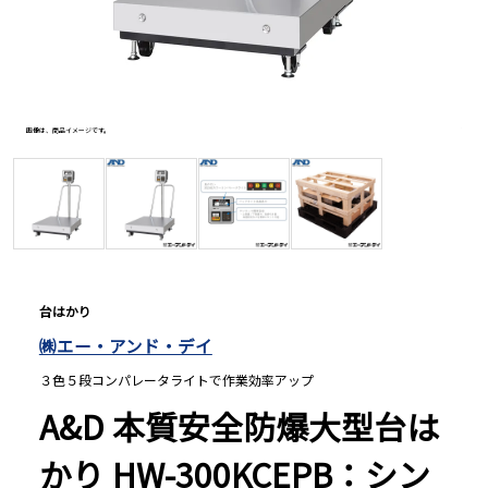
長さ測定器
濃度・環境測定
画像は、商品イメージです。
画像は、
色々な計測器
レベル・勾配測定
台はかり
㈱エー・アンド・デイ
オプション
３色５段コンパレータライトで作業効率アップ
A&D 本質安全防爆大型台は
かり HW-300KCEPB：シン