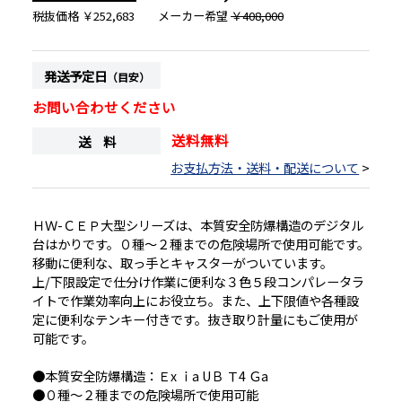
税抜価格
￥252,683
メーカー希望
￥408,000
発送予定日
（目安）
お問い合わせください
送料無料
送 料
お支払方法・送料・配送について
>
ＨＷ-ＣＥＰ大型シリーズは、本質安全防爆構造のデジタル
台はかりです。０種～２種までの危険場所で使用可能です。
移動に便利な、取っ手とキャスターがついています。
上/下限設定で仕分け作業に便利な３色５段コンパレータラ
イトで作業効率向上にお役立ち。また、上下限値や各種設
定に便利なテンキー付きです。抜き取り計量にもご使用が
可能です。
●本質安全防爆構造：Ｅx ｉa UＢ Ｔ4 Ｇa
●０種～２種までの危険場所で使用可能