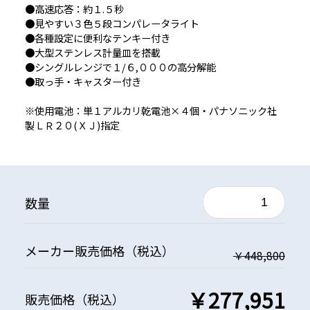
●高速応答：約１.５秒
●見やすい３色５段コンパレータライト
●各種設定に便利なテンキー付き
●大型ステンレス計量皿を搭載
●シングルレンジで１/６,０００の高分解能
●取っ手・キャスター付き
※使用電池：単１アルカリ乾電池×４個・パナソニック社
製ＬＲ２０(ＸＪ)指定
数量
メーカー
販売価格
（税込）
￥448,800
￥277,951
販売価格
（税込）