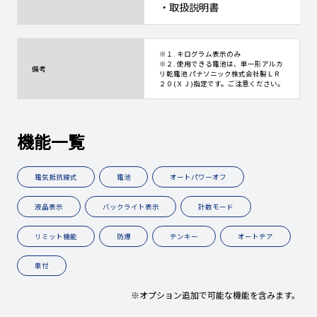
・取扱説明書
※１. キログラム表示のみ
※２. 使用できる電池は、単一形アルカ
備考
リ乾電池 パナソニック株式会社製ＬＲ
２０(ＸＪ)指定です。ご注意ください。
機能一覧
電気抵抗線式
電池
オートパワーオフ
液晶表示
バックライト表示
計数モード
リミット機能
防爆
テンキー
オートテア
車付
※オプション追加で可能な機能を含みます。