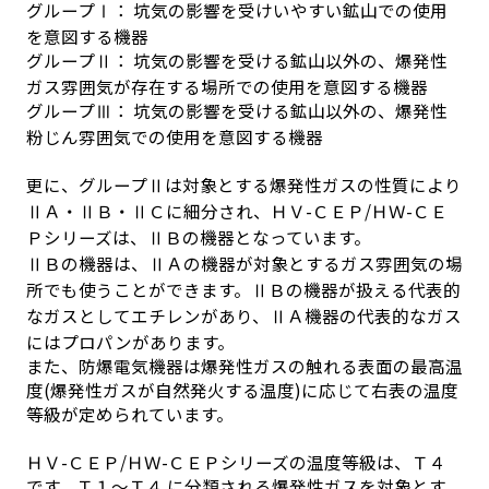
グループⅠ： 坑気の影響を受けいやすい鉱山での使用
を意図する機器
グループⅡ： 坑気の影響を受ける鉱山以外の、爆発性
ガス雰囲気が存在する場所での使用を意図する機器
グループⅢ： 坑気の影響を受ける鉱山以外の、爆発性
粉じん雰囲気での使用を意図する機器
更に、グループⅡは対象とする爆発性ガスの性質により
ⅡＡ・ⅡＢ・ⅡＣに細分され、ＨＶ-ＣＥＰ/ＨＷ-ＣＥ
Ｐシリーズは、ⅡＢの機器となっています。
ⅡＢの機器は、ⅡＡの機器が対象とするガス雰囲気の場
所でも使うことができます。ⅡＢの機器が扱える代表的
なガスとしてエチレンがあり、ⅡＡ機器の代表的なガス
にはプロパンがあります。
また、防爆電気機器は爆発性ガスの触れる表面の最高温
度(爆発性ガスが自然発火する温度)に応じて右表の温度
等級が定められています。
ＨＶ-ＣＥＰ/ＨＷ-ＣＥＰシリーズの温度等級は、Ｔ４
です。Ｔ１～Ｔ４ に分類される爆発性ガスを対象とす