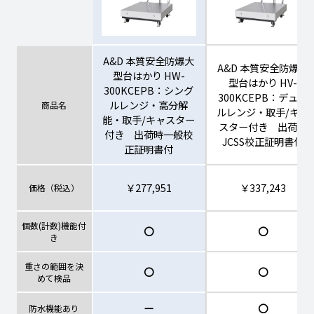
A&D 本質安全防爆大
A&D 本質安全防爆大
型台はかり HW-
型台はかり HV-
300KCEPB：シング
300KCEPB：デュア
ルレンジ・高分解
商品名
ルレンジ・取手/キャ
能・取手/キャスター
スター付き 出荷時
付き 出荷時一般校
JCSS校正証明書付
正証明書付
￥277,951
￥337,243
価格（税込）
個数(計数)機能付
〇
〇
き
重さの範囲を決
〇
〇
めて検品
ー
〇
防水機能あり