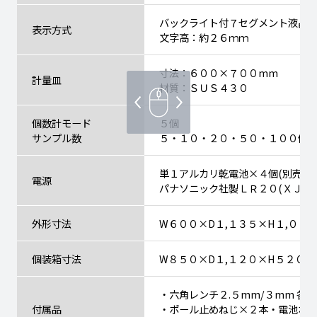
バックライト付７セグメント液晶
表示方式
文字高：約２６ｍｍ
寸法：６００×７００mm
計量皿
材質：ＳＵＳ４３０
個数計モード
５個
サンプル数
５・１０・２０・５０・１００個
単１アルカリ乾電池×４個(別売)
電源
パナソニック社製ＬＲ２０(ＸＪ)指
外形寸法
W６００×D１,１３５×H１,０７
個装箱寸法
W８５０×D１,１２０×H５２０m
・六角レンチ２.５mm/３mm 各
付属品
・ポール止めねじ×２本・電池ボ