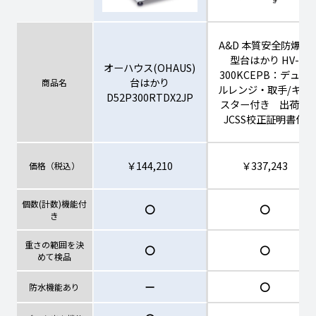
A&D 本質安全防爆大
型台はかり HV-
オーハウス(OHAUS)
300KCEPB：デュア
台はかり
商品名
ルレンジ・取手/キャ
D52P300RTDX2JP
スター付き 出荷時
JCSS校正証明書付
￥144,210
￥337,243
価格（税込）
個数(計数)機能付
〇
〇
き
重さの範囲を決
〇
〇
めて検品
ー
〇
防水機能あり