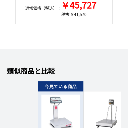
￥45,727
通常価格（税込）：
通
税抜 ￥41,570
￥132,030円
101130479258
翌営業日
～3日
（￥145,233円）
￥137,500円
101130479259
お問い合わせくださ
（￥151,250円）
￥140,230円
101130479260
お問い合わせくださ
（￥154,253円）
類似商品と比較
￥164,840円
101130479261
お問い合わせくださ
（￥181,324円）
￥175,990円
101130479262
お問い合わせくださ
（￥193,589円）