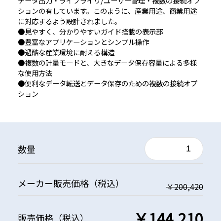
データ出力・ライブライリ/ユーザー管理・複数の接続オプ
ションの有しています。このように、産業用途、商業用途
に対応するよう設計されました。
●見やすく、分かりやすいガイド搭載の表示部
●豊富なアプリケーションとシンプル操作
●過酷な産業環境に耐える構造
●複数の計量モードと、大きなデータ保存容量による多様
な使用方法
●便利なデータ転送とデータ保存のための複数の接続オプ
ション
数量
メーカー
販売価格
（税込）
￥200,420
￥144,210
販売価格
（税込）