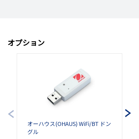
101130479251
翌営業日
～3日
（￥127,105円）
￥117,420円
101130479252
翌営業日
～3日
（￥129,162円）
オプション
￥122,100円
101130479253
翌営業日
～3日
（￥134,310円）
￥124,840円
101130479254
お問い合わせくださ
（￥137,324円）
￥129,370円
101130479255
翌営業日
～3日
（￥142,307円）
￥131,100円
101130479256
お問い合わせくださ
（￥144,210円）
オーハウス(OHAUS) WiFi/BT ドン
オ
グル
ト
￥131,100円
101130479257
翌営業日
～3日
（￥144,210円）