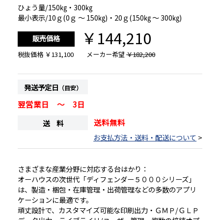
ひょう量/150㎏・300㎏
最小表示/10ｇ(0ｇ ～ 150㎏)・20ｇ(150㎏ ～ 300㎏)
￥144,210
販売価格
税抜価格
￥131,100
メーカー希望
￥182,200
発送予定日
（目安）
翌営業日 ～ 3日
送料無料
送 料
お支払方法・送料・配送について
>
さまざまな産業分野に対応する台はかり：
オーハウスの次世代「ディフェンダー５０００シリーズ」
は、製造・梱包・在庫管理・出荷管理などの多数のアプリ
ケーションに最適です。
頑丈設計で、カスタマイズ可能な印刷出力・ＧＭＰ/ＧＬＰ