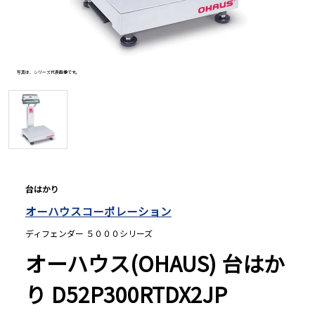
長さ測定器
写真は、シリーズ代表画像です。
濃度・環境測定
色々な計測器
レベル・勾配測定
台はかり
オーハウスコーポレーション
オプション
ディフェンダー ５０００シリーズ
オーハウス(OHAUS) 台はか
り D52P300RTDX2JP