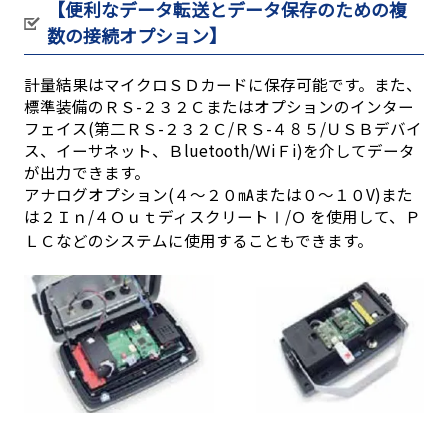
【便利なデータ転送とデータ保存のための複
数の接続オプション】
計量結果はマイクロＳＤカードに保存可能です。また、
標準装備のＲＳ-２３２Ｃまたはオプションのインター
フェイス(第二ＲＳ-２３２Ｃ/ＲＳ-４８５/ＵＳＢデバイ
ス、イーサネット、Ｂluetooth/ＷiＦi)を介してデータ
が出力できます。
アナログオプション(４～２０㎃または０～１０V)また
は２Ｉｎ/４ＯｕｔディスクリートⅠ/Ｏ を使用して、Ｐ
ＬＣなどのシステムに使用することもできます。