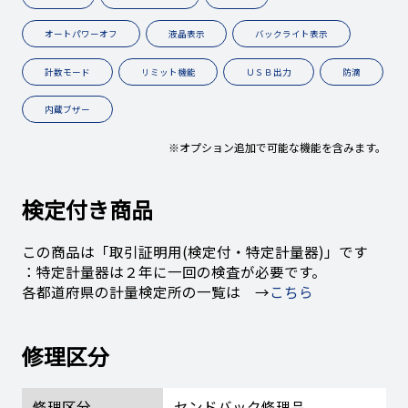
オートパワーオフ
液晶表示
バックライト表示
計数モード
リミット機能
ＵＳＢ出力
防滴
内蔵ブザー
※オプション追加で可能な機能を含みます。
検定付き商品
この商品は「取引証明用(検定付・特定計量器)」です
：特定計量器は２年に一回の検査が必要です。
各都道府県の計量検定所の一覧は →
こちら
修理区分
修理区分
センドバック修理品