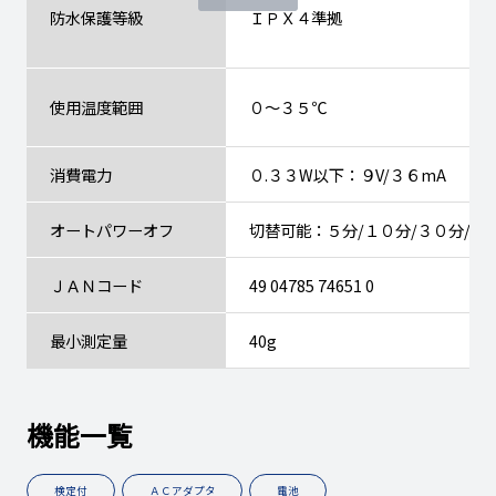
防水保護等級
ＩＰＸ４準拠
使用温度範囲
０～３５℃
消費電力
０.３３W以下：９V/３６mA
オートパワーオフ
切替可能：５分/１０分/３０分/６
ＪＡＮコード
49 04785 74651 0
最小測定量
40g
機能一覧
検定付
ＡＣアダプタ
電池