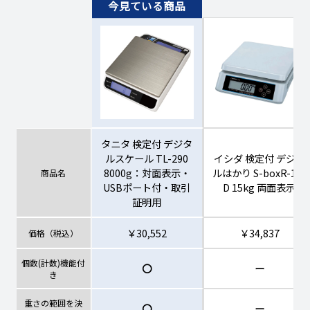
100900014
（￥29,859円）
～2026年09月02日（
￥27,145円
2026年08月24日（月
100900015
（￥29,859円）
～2026年09月02日（
￥27,775円
2026年08月24日（月
100900016
（￥30,552円）
～2026年09月02日（
タニタ 検定付 デジタ
￥27,775円
2026年08月24日（月
100900017
ルスケール TL-290
イシダ 検定付 デジタ
（￥30,552円）
～2026年09月02日（
8000g：対面表示・
ルはかり S-boxR-15-
商品名
USBポート付・取引
D 15kg 両面表示
￥27,775円
2026年08月24日（月
証明用
100900018
（￥30,552円）
～2026年09月02日（
￥30,552
￥34,837
価格（税込）
個数(計数)機能付
〇
ー
き
重さの範囲を決
〇
ー