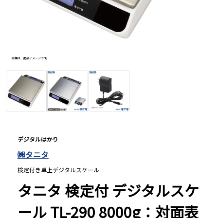
長さ測定器
濃度・環境測定
画像は、商品イメージです。
画像は、
色々な計測器
レベル・勾配測定
デジタルはかり
㈱タニタ
オプション
検定付き卓上デジタルスケール
タニタ 検定付 デジタルスケ
ール TL-290 8000g：対面表