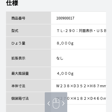
仕様
商品番号
100900017
型式
ＴＬ-２９０：対面表示・ＵＳＢ付
ひょう量
８,０００g
拡張表示
なし
最大風袋量
４,０００g
本体寸法
W２３８×D３５２×H８７mm
個装箱寸法
W２７０×H１８２×D４６０mm