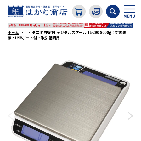
ホーム
タニタ 検定付 デジタルスケール TL-290 8000g：対面表
示・USBポート付・取引証明用
カテゴリから探す
はかり
分銅
温度計・湿度計
タイマー