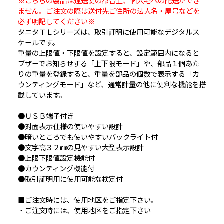
※こちらの製品は運送便の都合上、個人宅への配送ができ
ません。ご注文の際は送付先ご住所の法人名・屋号などを
必ず明記してください※
タニタＴＬシリーズは、取引証明に使用可能なデジタルス
ケールです。
重量の上限値・下限値を設定すると、設定範囲内になると
ブザーでお知らせする「上下限モード」や、部品１個あた
りの重量を登録すると、重量を部品の個数で表示する「カ
ウンティングモード」など、通常計量の他に便利な機能を搭
載しています。
●ＵＳＢ端子付き
●対面表示仕様の使いやすい設計
●暗いところでも使いやすいバックライト付
●文字高３２㎜の見やすい大型表示設計
●上限下限値設定機能付
●カウンティング機能付
●取引証明用に使用可能な検定付
■ご注文時には、使用地区をご指定下さい。
・ご注文時には、使用地区をご指定下さい