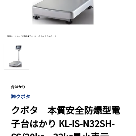
長さ測定器
濃度・環境測定
写真は、シリーズ代表画像です。ＫＬ-ＩＳ-Ｋ６０Ａ-ＳＵＳ
色々な計測器
レベル・勾配測定
台はかり
㈱クボタ
オプション
クボタ 本質安全防爆型電
子台はかり KL-IS-N32SH-