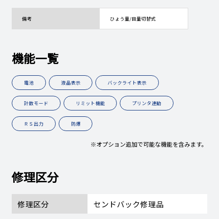
備考
ひょう量/目量切替式
機能一覧
電池
液晶表示
バックライト表示
計数モード
リミット機能
プリンタ連動
ＲＳ出力
防爆
※オプション追加で可能な機能を含みます。
修理区分
修理区分
センドバック修理品