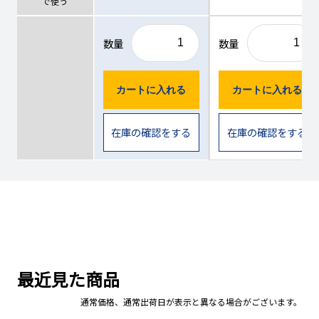
で使う
￥143,000円
100400157
お問い合わせください
数量
数量
（￥157,300円）
￥143,000円
100400158
お問い合わせください
カートに入れる
カートに入れる
（￥157,300円）
在庫の確認をする
在庫の確認をする
￥271,700円
100400159
お問い合わせください
（￥298,870円）
最近見た商品
通常価格、通常出荷日が表示と異なる場合がございます。