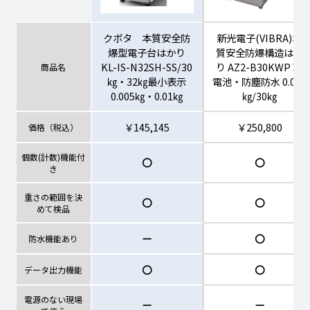
（￥145,145円）
クボタ 本質安全防
新光電子(VIBRA)本
￥143,000円
100400151
お問い合わせください
爆型電子台はかり
質安全防爆構造はか
（￥157,300円）
KL-IS-N32SH-SS/30
り AZ2-B30KWP 乾
商品名
㎏・32㎏最小表示
電池・防塵防水 0.005
￥143,000円
0.005㎏・0.01㎏
㎏/30㎏
100400152
お問い合わせください
（￥157,300円）
￥145,145
￥250,800
価格（税込）
￥143,000円
100400153
お問い合わせください
（￥157,300円）
個数(計数)機能付
〇
〇
き
￥371,800円
重さの範囲を決
100400154
お問い合わせください
〇
〇
（￥408,980円）
めて検品
ー
〇
防水機能あり
￥131,950円
100400155
お問い合わせください
（￥145,145円）
〇
〇
データ出力機能
￥143,000円
100400156
お問い合わせください
電源のない現場
ー
ー
（￥157,300円）