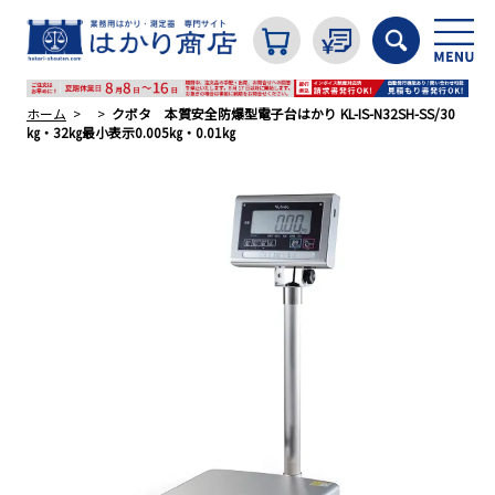
ホーム
クボタ 本質安全防爆型電子台はかり KL-IS-N32SH-SS/30
㎏・32㎏最小表示0.005㎏・0.01㎏
カテゴリから探す
はかり
分銅
温度計・湿度計
タイマー