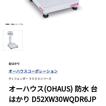
長さ測定器
画像は、商品イメージです。
濃度・環境測定
色々な計測器
レベル・勾配測定
台はかり
オーハウスコーポレーション
オプション
ディフェンダー ５０００シリーズ
オーハウス(OHAUS) 防水 台
はかり D52XW30WQDR6JP