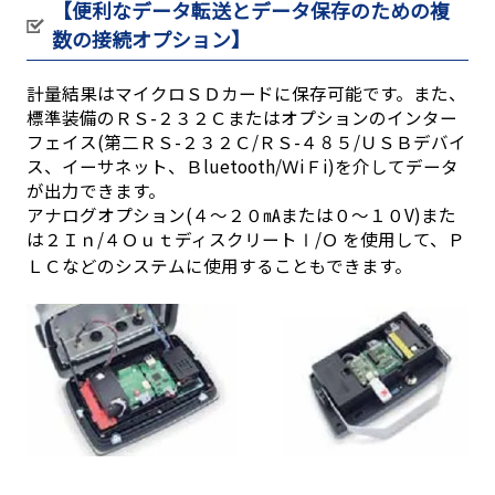
【便利なデータ転送とデータ保存のための複
数の接続オプション】
計量結果はマイクロＳＤカードに保存可能です。また、
標準装備のＲＳ-２３２Ｃまたはオプションのインター
フェイス(第二ＲＳ-２３２Ｃ/ＲＳ-４８５/ＵＳＢデバイ
ス、イーサネット、Ｂluetooth/ＷiＦi)を介してデータ
が出力できます。
アナログオプション(４～２０㎃または０～１０V)また
は２Ｉｎ/４ＯｕｔディスクリートⅠ/Ｏ を使用して、Ｐ
ＬＣなどのシステムに使用することもできます。