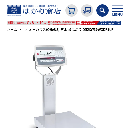
ホーム
オーハウス(OHAUS) 防水 台はかり D52XW30WQDR6JP
カテゴリから探す
はかり
分銅
温度計・湿度計
タイマー