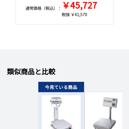
￥45,727
通常価格（税込）：
通
税抜 ￥41,570
￥132,030円
101130479258
翌営業日
～3日
（￥145,233円）
￥137,500円
101130479259
お問い合わせくださ
（￥151,250円）
￥140,230円
101130479260
お問い合わせくださ
（￥154,253円）
類似商品と比較
￥164,840円
101130479261
お問い合わせくださ
（￥181,324円）
￥175,990円
101130479262
お問い合わせくださ
（￥193,589円）