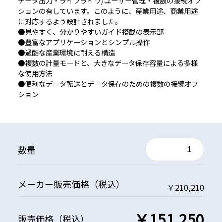
データ出力・ライブライリ/ユーザー管理・複数の接続オプ
ションの有しています。このように、産業用途、商業用途
に対応するよう設計されました。
●見やすく、分かりやすいガイド搭載の表示部
●豊富なアプリケーションとシンプル操作
●過酷な産業環境に耐える構造
●複数の計量モードと、大きなデータ保存容量による多様
な使用方法
●便利なデータ転送とデータ保存のための複数の接続オプ
ション
数量
メーカー
販売価格
（税込）
￥210,210
￥151,250
販売価格
（税込）