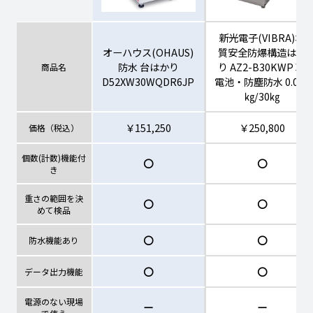
新光電子(VIBRA)本
オーハウス(OHAUS)
質安全防爆構造はか
防水 台はかり
り AZ2-B30KWP 乾
商品名
D52XW30WQDR6JP
電池・防塵防水 0.005
㎏/30㎏
￥151,250
￥250,800
価格（税込）
個数(計数)機能付
〇
〇
き
重さの範囲を決
〇
〇
めて検品
〇
〇
防水機能あり
〇
〇
データ出力機能
電源のない現場
ー
ー