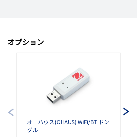
101130479251
翌営業日
～3日
（￥127,105円）
￥117,420円
101130479252
翌営業日
～3日
（￥129,162円）
オプション
￥122,100円
101130479253
翌営業日
～3日
（￥134,310円）
￥124,840円
101130479254
お問い合わせくださ
（￥137,324円）
￥129,370円
101130479255
翌営業日
～3日
（￥142,307円）
￥131,100円
101130479256
お問い合わせくださ
（￥144,210円）
オーハウス(OHAUS) WiFi/BT ドン
オ
グル
ト
￥131,100円
101130479257
翌営業日
～3日
（￥144,210円）