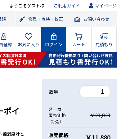
ようこそゲスト様
ご利用ガイド
マイページ
相談
修理・点検・校正
お問い合わせ
員登録
お気に入り
ログイン
カート
見積もり
数量
ーポイ
メーカー
￥23,023
販売価格
（税込）
外線温度計と
販売価格
￥11,880