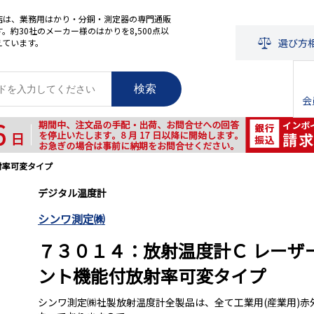
店は、業務用はかり・分銅・測定器の専門通販
。約30社のメーカー様のはかりを8,500点以
選び方
えています。
検索
会
射率可変タイプ
デジタル温度計
シンワ測定㈱
７３０１４：放射温度計Ｃ レーザ
ント機能付放射率可変タイプ
シンワ測定㈱社製放射温度計全製品は、全て工業用(産業用)赤