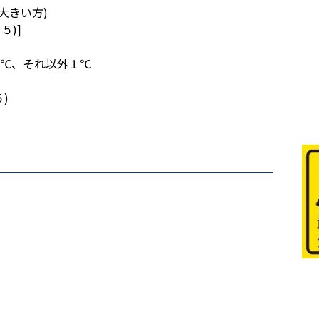
大きい方)
)]
１℃、それ以外１℃
)