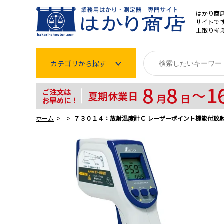
はかり商
サイトです
上取り揃
カテゴリから探す
はかり
分銅
ホーム
７３０１４：放射温度計Ｃ レーザーポイント機能付放
温度計・湿度計
タイマー
長さ測定器
濃度・環境測定
色々な計測器