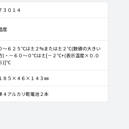
７３０１４
温度
０～６２５℃は±２%または±２℃(数値の大きい
方)・－６０～０℃は±[－２℃+(表示温度×０.０
５)]℃
１８５×４６×１４３㎜
単４アルカリ乾電池２本