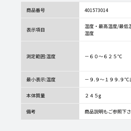
商品番号
401573014
温度・最高温度/最低
表示項目
温度
測定範囲:温度
－６０～６２５℃
最小表示:温度
－９.９～１９９.９
本体質量
２４５g
備考
商品説明もご参照下