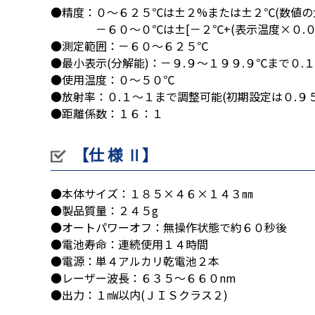
●精度：０～６２５℃は±２%または±２℃(数値の
－６０～０℃は±[－２℃+(表示温度×０.０５
●測定範囲：－６０～６２５℃
●最小表示(分解能)：－９.９～１９９.９℃まで０.
●使用温度：０～５０℃
●放射率：０.１～１まで調整可能(初期設定は０.９５
●距離係数：１６：１
【仕 様 Ⅱ】
●本体サイズ：１８５×４６×１４３㎜
●製品質量：２４５g
●オートパワーオフ：無操作状態で約６０秒後
●電池寿命：連続使用１４時間
●電源：単４アルカリ乾電池２本
●レーザー波長：６３５～６６０nm
●出力：１㎽以内(ＪＩＳクラス２)