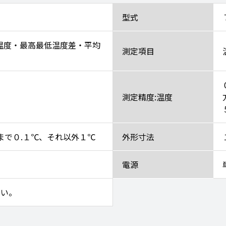
型式
温度・最高最低温度差・平均
測定項目
測定精度:温度
℃まで０.１℃、それ以外１℃
外形寸法
電源
さい。