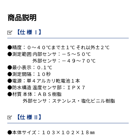
商品説明
【仕 様 Ⅰ】
●精度：０～４０℃まで±１℃ それ以外±２℃
●測定範囲 内部センサ：－５～５０℃
外部センサ：－４９～７０℃
●最小表示：０.１℃
●測定間隔：１０秒
●電源：単４アルカリ乾電池１本
●防水構造 温度センサ部：ＩＰＸ７
●材質 本体：ＡＢＳ樹脂
外部センサ：ステンレス・塩化ビニル樹脂
【仕 様 Ⅱ】
●本体サイズ：１０３×１０２×１８㎜