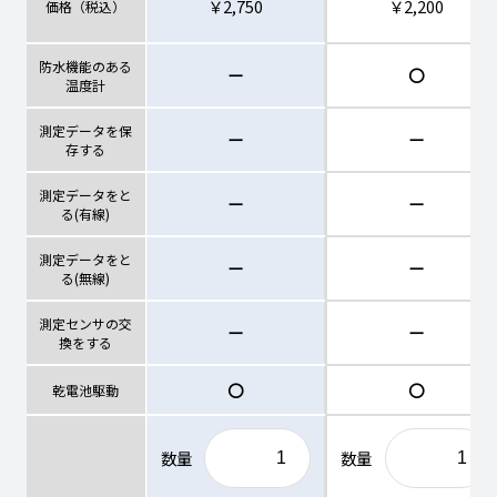
￥2,750
￥2,200
価格（税込）
防水機能のある
ー
〇
温度計
測定データを保
ー
ー
存する
測定データをと
ー
ー
る(有線)
測定データをと
ー
ー
る(無線)
測定センサの交
ー
ー
換をする
〇
〇
乾電池駆動
数量
数量