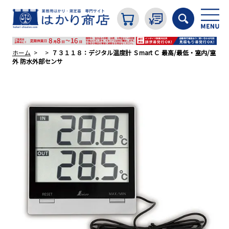
ホーム
７３１１８：デジタル温度計 Ｓmart Ｃ 最高/最低・室内/室
外 防水外部センサ
カテゴリから探す
はかり
分銅
温度計・湿度計
タイマー