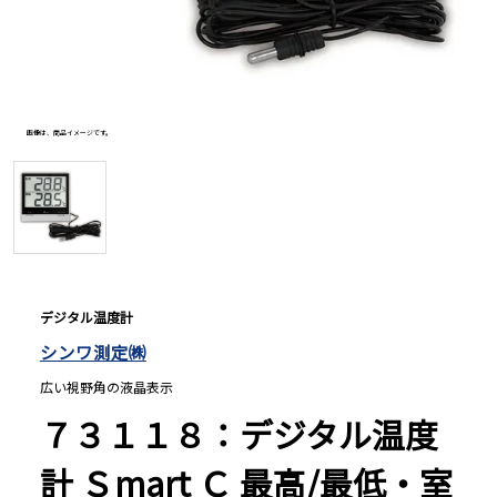
長さ測定器
濃度・環境測定
画像は、商品イメージです。
色々な計測器
レベル・勾配測定
デジタル温度計
シンワ測定㈱
オプション
広い視野角の液晶表示
７３１１８：デジタル温度
計 Ｓmart Ｃ 最高/最低・室