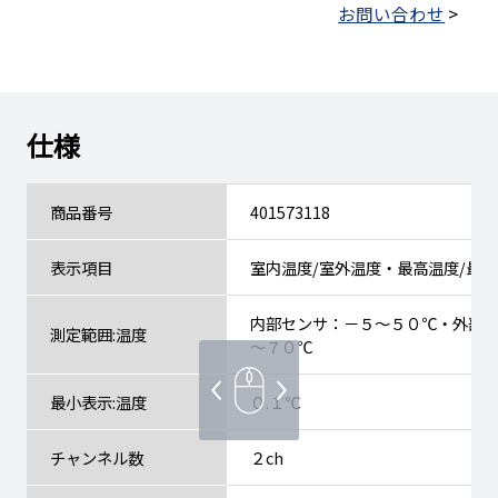
お問い合わせ
>
仕様
商品番号
401573118
表示項目
室内温度/室外温度・最高温度/最
内部センサ：－５～５０℃・外部
測定範囲:温度
～７０℃
最小表示:温度
０.１℃
チャンネル数
２ch