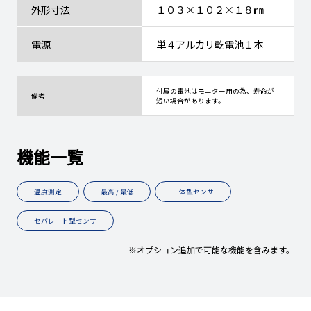
外形寸法
１０３×１０２×１８㎜
電源
単４アルカリ乾電池１本
付属の電池はモニター用の為、寿命が
備考
短い場合があります。
機能一覧
温度測定
最高 / 最低
一体型センサ
セパレート型センサ
※オプション追加で可能な機能を含みます。