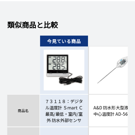
類似商品と比較
７３１１８：デジタ
ル温度計 Ｓmart Ｃ
A&D 防水形大型液晶
商品名
最高/最低・室内/室
中心温度計 AD-5629
外 防水外部センサ