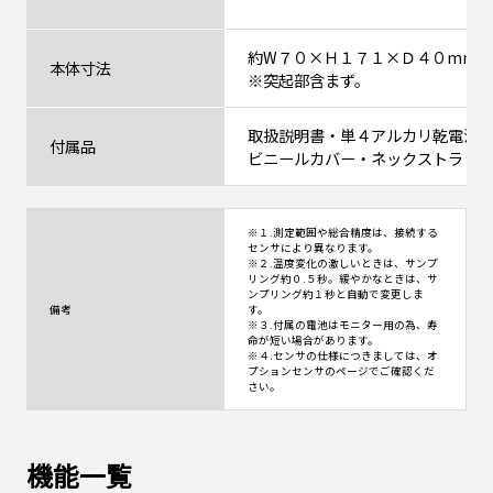
約W７０×Ｈ１７１×Ｄ４０mm
本体寸法
※突起部含まず。
取扱説明書・単４アルカリ乾電池
付属品
ビニールカバー・ネックストラッ
※１.測定範囲や総合精度は、接続する
センサにより異なります。
※２.温度変化の激しいときは、サンプ
リング約０.５秒。緩やかなときは、サ
ンプリング約１秒と自動で変更しま
備考
す。
※３.付属の電池はモニター用の為、寿
命が短い場合があります。
※４.センサの仕様につきましては、オ
プションセンサのページでご確認くだ
さい。
機能一覧