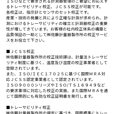
ＩＳＯなどで要求される計測器管理のご要望にお応えす
るトレーサビリティ校正、ＪＣＳＳ校正が可能です。
各校正は、指示計とセンサのセット校正です。
産業・技術の発展と共により正確な計測が求められ、計
測におけるトレーサビリティの確立と計測器校正の重要
性が増してきています。お客様の社内校正体系の構築と
品質保証の一助として㈱佐藤計量器製作所の校正サービ
スをお役立て下さい。
■ＪＣＳＳ校正
㈱佐藤計量器製作所の校正技術課は、計量法トレーサビ
リティ制度に基づく、温度及び湿度の校正事業者として
登録されています。
また、ＩＳＯ/ＩＥＣ１７０２５に基づく国際ＭＲＡ対
応ＪＣＳＳ認定事業者として認定されています。
ＩＳＯ９０００シリーズやＩＳＯ/ＴＳ１６９４９など
の要求事項に対応した校正の実施、また国際ＭＲＡを通
じて国際的にも有効な校正証明書を発行します。
■トレーサビリティ校正
㈱佐藤計量器製作所の規定に基づき、国際標準にトレー