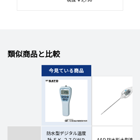
類似商品と比較
防水型デジタル温度
計 ＳＫ-２７０ＷＰ
A&D 防水形大型液晶