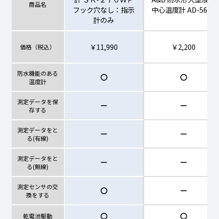
商品名
フック穴なし：指示
中心温度計 AD-5629
計のみ
￥11,990
￥2,200
価格（税込）
防水機能のある
〇
〇
温度計
測定データを保
ー
ー
存する
測定データをと
ー
ー
る(有線)
測定データをと
ー
ー
る(無線)
測定センサの交
〇
ー
換をする
〇
〇
乾電池駆動