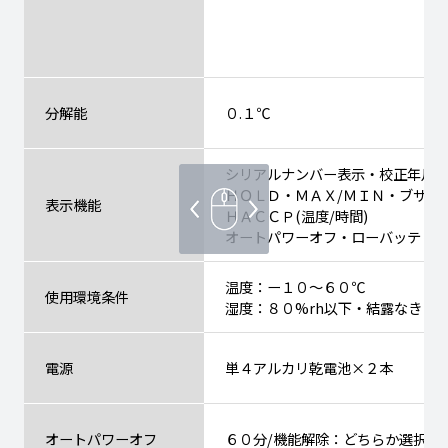
分解能
０.１℃
シリアルナンバー表示・校正年月
ＨＯＬＤ・ＭＡＸ/ＭＩＮ・ブザー
表示機能
ＨＡＣＣＰ(温度/時間)
オートパワーオフ・ローバッテリ
温度：ー１０～６０℃
使用環境条件
湿度：８０%rh以下・結露なきこ
電源
単４アルカリ乾電池×２本
オートパワーオフ
６０分/機能解除：どちらか選択