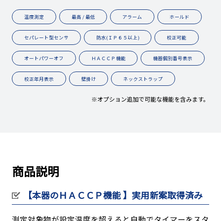
温度測定
最高 / 最低
アラーム
ホールド
セパレート型センサ
防水(ＩＰ６５以上)
校正可能
オートパワーオフ
ＨＡＣＣＰ機能
機器個別番号表示
校正年月表示
壁掛け
ネックストラップ
※オプション追加で可能な機能を含みます。
商品説明
【本器のＨＡＣＣＰ機能 】実用新案取得済み
測定対象物が設定温度を超えると自動でタイマーをスタ