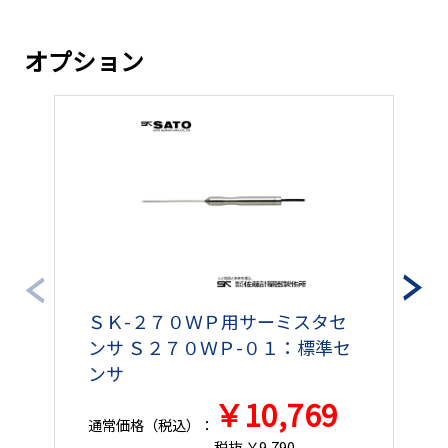
オプション
ＳＫ-２７０ＷＰ用サーミスタセ
ンサ Ｓ２７０ＷＰ-０１：標準セ
ンサ
￥10,769
通常価格（税込）：
通
税抜 ￥9,790