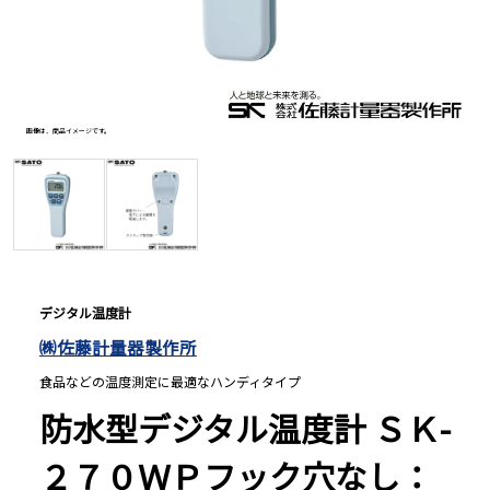
長さ測定器
濃度・環境測定
画像は、商品イメージです。
画像は、
色々な計測器
レベル・勾配測定
デジタル温度計
㈱佐藤計量器製作所
オプション
食品などの温度測定に最適なハンディタイプ
防水型デジタル温度計 ＳＫ-
２７０ＷＰフック穴なし：