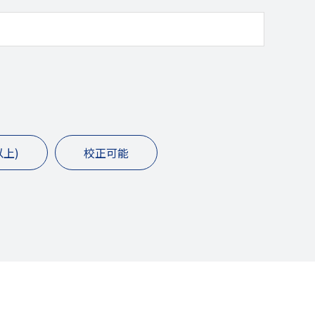
上)
校正可能