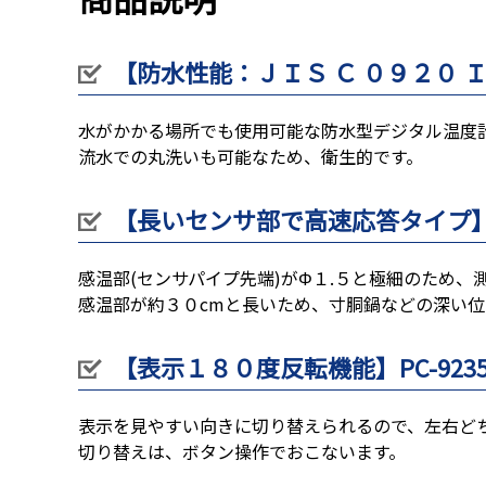
【防水性能：ＪＩＳ Ｃ ０９２０ ＩＰＸ
水がかかる場所でも使用可能な防水型デジタル温度
流水での丸洗いも可能なため、衛生的です。
【長いセンサ部で高速応答タイプ】PC
感温部(センサパイプ先端)がΦ１.５と極細のため
感温部が約３０cmと長いため、寸胴鍋などの深い
【表示１８０度反転機能】PC-923
表示を見やすい向きに切り替えられるので、左右ど
切り替えは、ボタン操作でおこないます。