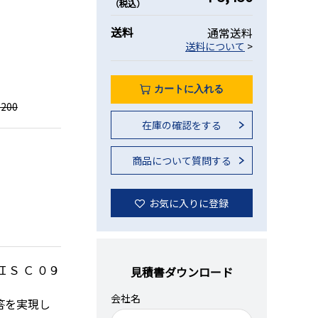
（税込）
送料
通常送料
送料について
>
カートに入れる
200
在庫の確認をする
商品について質問する
は、商品本体とセンサキャップのイメージです。
お気に入りに登録
Ｓ Ｃ ０９
見積書ダウンロード
。
会社名
答を実現し