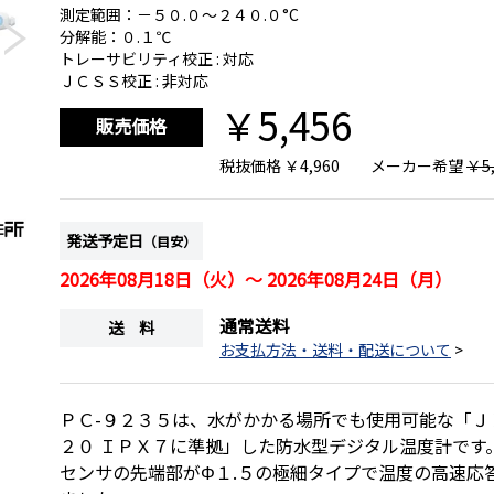
測定範囲：－５０.０～２４０.０°C
分解能：０.１℃
トレーサビリティ校正 : 対応
ＪＣＳＳ校正 : 非対応
￥5,456
販売価格
税抜価格
￥4,960
メーカー希望
￥5,
発送予定日
（目安）
画像は、商品背面のイメージです。
画像
2026年08月18日（火）～ 2026年08月24日（月）
通常送料
送 料
お支払方法・送料・配送について
>
ＰＣ-９２３５は、水がかかる場所でも使用可能な「ＪＩ
２０ ＩＰＸ７に準拠」した防水型デジタル温度計です
センサの先端部がΦ１.５の極細タイプで温度の高速応