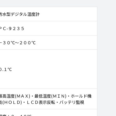
防水型デジタル温度計
ＰＣ-９２３５
－３０℃～２００℃
０.１℃
最高温度(ＭＡＸ)・最低温度(ＭＩＮ)・ホールド機
能(ＨＯＬＤ)・ＬＣＤ表示反転・バッテリ監視