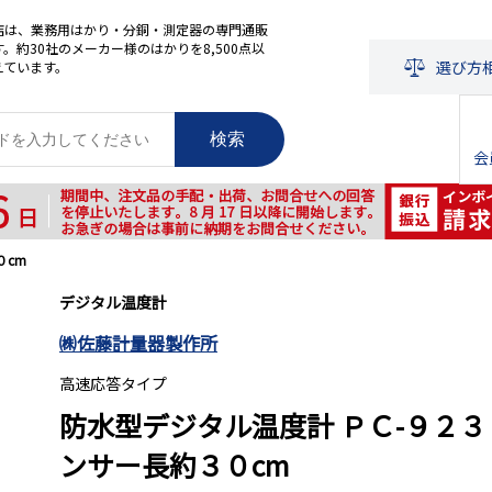
店は、業務用はかり・分銅・測定器の専門通販
。約30社のメーカー様のはかりを8,500点以
選び方
えています。
検索
会
０cm
デジタル温度計
㈱佐藤計量器製作所
高速応答タイプ
防水型デジタル温度計 ＰＣ-９２
ンサー長約３０cm