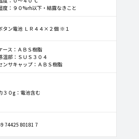
温度：０～４０℃
湿度：９０%rh以下・結露なきこと
ボタン電池 ＬＲ４４×２個 ※１
ケース：ＡＢＳ樹脂
感温部：ＳＵＳ３０４
センサキャップ：ＡＢＳ樹脂
約３０g：電池含む
49 74425 80181 7