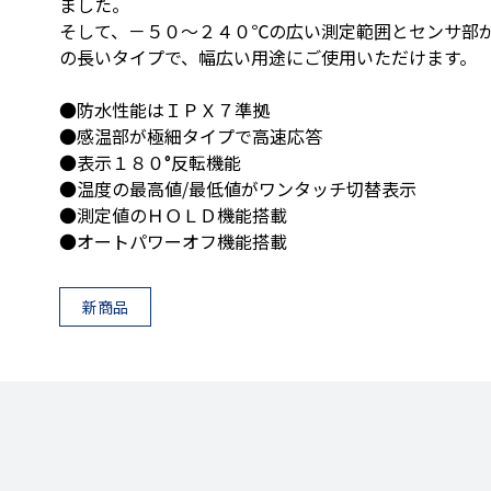
ました。
そして、－５０～２４０℃の広い測定範囲とセンサ部が
の長いタイプで、幅広い用途にご使用いただけます。
●防水性能はＩＰＸ７準拠
●感温部が極細タイプで高速応答
●表示１８０°反転機能
●温度の最高値/最低値がワンタッチ切替表示
●測定値のＨＯＬＤ機能搭載
●オートパワーオフ機能搭載
新商品