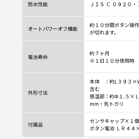
防水性能
ＪＩＳ Ｃ ０９２０
約１０分間ボタン操
オートパワーオフ機能
が切れます。
約７ヶ月
電池寿命
※１日１０分使用時
本体 ：約L３９３×
含む
外形寸法
感温部：約Φ１.５×Ｌ
mm・先トガリ
センサキャップ×１
付属品
ボタン電池 ＬＲ４４