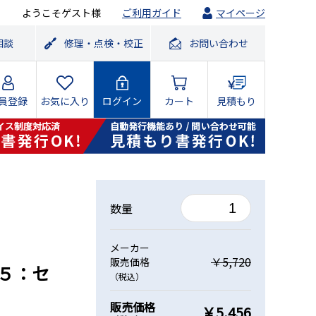
ようこそゲスト様
ご利用ガイド
マイページ
相談
修理・点検・校正
お問い合わせ
員登録
お気に入り
ログイン
カート
見積もり
数量
メーカー
￥5,720
販売価格
３５：セ
（税込）
販売価格
￥5,456