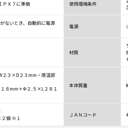
・ＩＰＸ７に準拠
使用環境条件
作がないとき、自動的に電源
電源
材質
W２３×D２３mm・感温部
本体質量
１８mm＋Φ２.５×L２８１
個
ＪＡＮコード
×２個 ※１