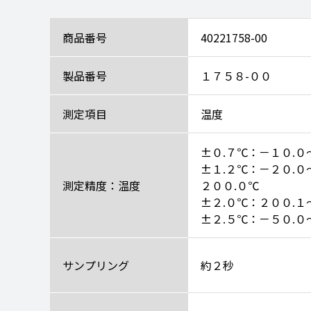
商品番号
40221758-00
製品番号
１７５８-００
測定項目
温度
±０.７℃：－１０.０
±１.２℃：－２０.０
測定精度：温度
２００.０℃
±２.０℃：２００.１
±２.５℃：－５０.０
サンプリング
約２秒