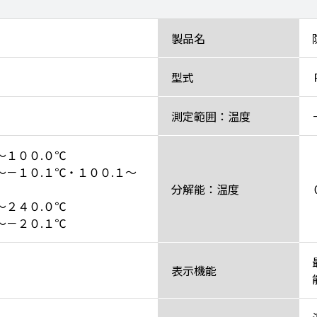
製品名
型式
測定範囲：温度
～１００.０℃
～－１０.１℃・１００.１～
分解能：温度
～２４０.０℃
～－２０.１℃
表示機能