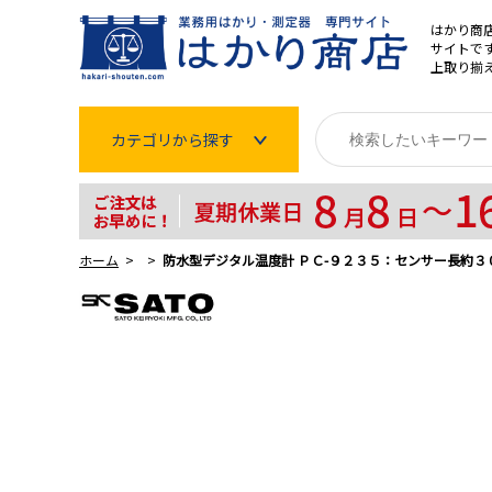
はかり商
サイトです
上取り揃
カテゴリから探す
はかり
分銅
ホーム
防水型デジタル温度計 ＰＣ-９２３５：センサー長約３
温度計・湿度計
タイマー
長さ測定器
濃度・環境測定
色々な計測器