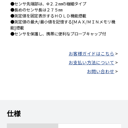
●センサ先端部は、Φ２.２㎜の極細タイプ
●長めのセンサ長は２７５㎜
●測定値を固定表示するＨＯＬＤ機能搭載
●測定値の最大/最小値を記憶する[ＭＡＸ/ＭＩＮメモリ機
能]搭載
●センサを保護し、携帯に便利なプローブキャップ付
お客様ガイドはこちら
>
お支払い方法について
>
お問い合わせ
>
仕様