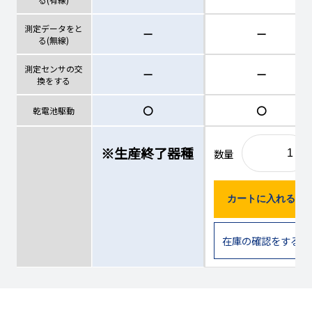
測定データをと
ー
ー
る(無線)
測定センサの交
ー
ー
換をする
〇
〇
乾電池駆動
※生産終了器種
数量
カートに入れる
在庫の確認をする