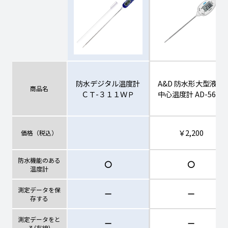
防水デジタル温度計
A&D 防水形大型液晶
商品名
ＣＴ-３１１ＷＰ
中心温度計 AD-5629
￥2,200
価格（税込）
防水機能のある
〇
〇
温度計
測定データを保
ー
ー
存する
測定データをと
ー
ー
る(有線)