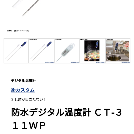
長さ測定器
画像は、商品イメージです。
画像は、
濃度・環境測定
色々な計測器
レベル・勾配測定
デジタル温度計
㈱カスタム
オプション
刺し跡が目立たない！
防水デジタル温度計 ＣＴ-３
１１ＷＰ