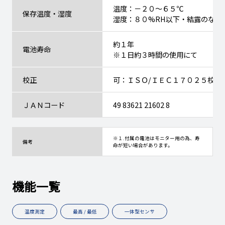
温度：－２０～６５℃
保存温度・湿度
湿度：８０%RH以下・結露のない
約１年
電池寿命
※１日約３時間の使用にて
校正
可：ＩＳＯ/ＩＥＣ１７０２５校正
ＪＡＮコード
49 83621 21602 8
※１.付属の電池はモニター用の為、寿
備考
命が短い場合があります。
機能一覧
温度測定
最高 / 最低
一体型センサ