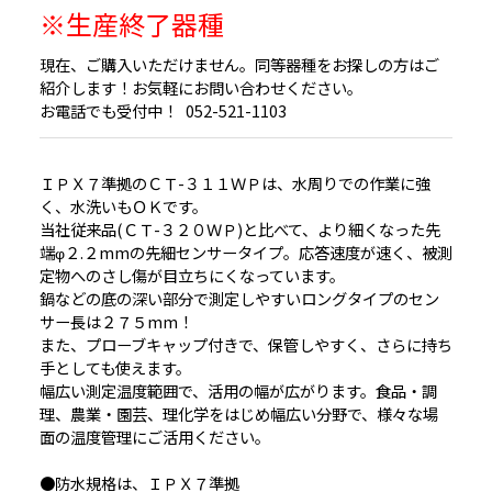
※生産終了器種
現在、ご購入いただけません。同等器種をお探しの方はご
紹介します！お気軽にお問い合わせください。
お電話でも受付中！
052-521-1103
ＩＰＸ７準拠のＣＴ-３１１ＷＰは、水周りでの作業に強
く、水洗いもＯＫです。
当社従来品(ＣＴ-３２０ＷＰ)と比べて、より細くなった先
端φ２.２mmの先細センサータイプ。応答速度が速く、被測
定物へのさし傷が目立ちにくなっています。
鍋などの底の深い部分で測定しやすいロングタイプのセン
サー長は２７５mm！
また、プローブキャップ付きで、保管しやすく、さらに持ち
手としても使えます。
幅広い測定温度範囲で、活用の幅が広がります。食品・調
理、農業・園芸、理化学をはじめ幅広い分野で、様々な場
面の温度管理にご活用ください。
●防水規格は、ＩＰＸ７準拠