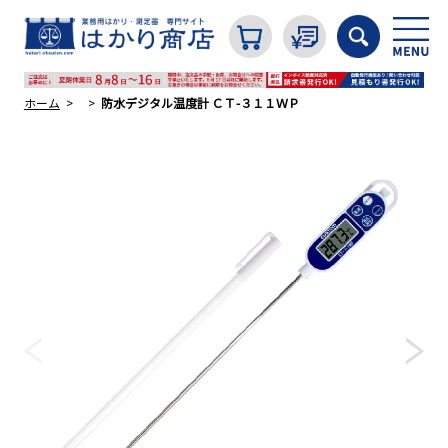
ホーム
防水デジタル温度計 ＣＴ-３１１ＷＰ
カテゴリから探す
はかり
分銅
温度計・湿度計
タイマー