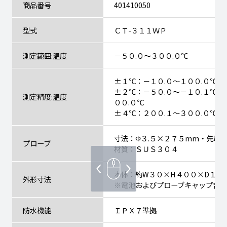
商品番号
401410050
型式
ＣＴ-３１１ＷＰ
測定範囲:温度
－５０.０〜３００.０℃
±１℃：－１０.０～１００.０℃
±２℃：－５０.０～－１０.１℃・
測定精度:温度
００.０℃
±４℃：２００.１～３００.０℃
寸法：Φ３.５×２７５mm・先端Φ
プローブ
材質：ＳＵＳ３０４
本体：約W３０×H４００×D１５.
外形寸法
※電池およびプローブキャップ含む
防水機能
ＩＰＸ７準拠