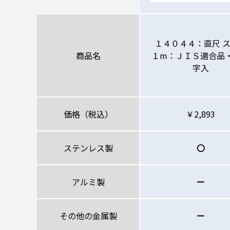
１４０４４：直尺 
商品名
１m：ＪＩＳ適合品
字入
価格（税込）
￥2,893
ステンレス製
〇
アルミ製
ー
その他の金属製
ー