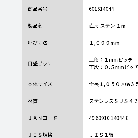
商品番号
601514044
製品名
直尺 ステン １m
呼び寸法
１,０００mm
上段：１mmピッチ
目盛ピッチ
下段：０.５mmピッ
本体サイズ
全長１,０５０×幅３
材質
ステンレスＳＵＳ４
ＪＡＮコード
49 60910 14044 8
ＪＩＳ規格
ＪＩＳ１級