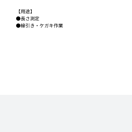
【用途】
●長さ測定
●線引き・ケガキ作業