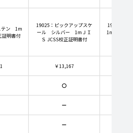
19025：ピックアップスケ
19017
ステン 1m
ール シルバー 1mＪＩ
1mＪＩＳ 
校正証明書付
Ｓ JCSS校正証明書付
1
￥13,167
￥1
〇
ー
ー