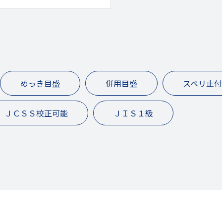
めっき目盛
併用目盛
スベリ止付
ＪＣＳＳ校正可能
ＪＩＳ１級