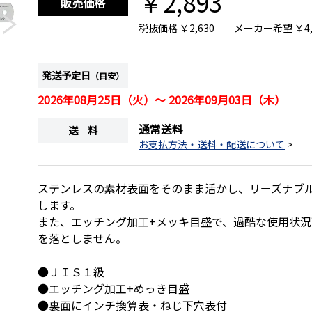
￥2,893
販売価格
税抜価格
￥2,630
メーカー希望
￥4,
発送予定日
（目安）
2026年08月25日（火）～ 2026年09月03日（木）
通常送料
送 料
お支払方法・送料・配送について
>
画像は、商品イメージです。
ステンレスの素材表面をそのまま活かし、リーズナブ
します。
また、エッチング加工+メッキ目盛で、過酷な使用状
を落としません。
●ＪＩＳ１級
●エッチング加工+めっき目盛
●裏面にインチ換算表・ねじ下穴表付