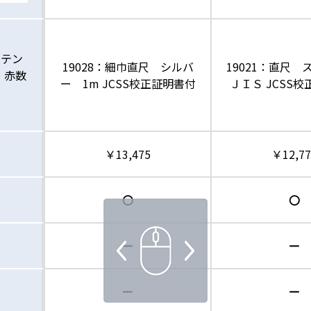
ステン
19028：細巾直尺 シルバ
19021：直尺 
・赤数
ー 1m JCSS校正証明書付
ＪＩＳ JCSS
￥13,475
￥12,77
〇
〇
ー
ー
ー
ー