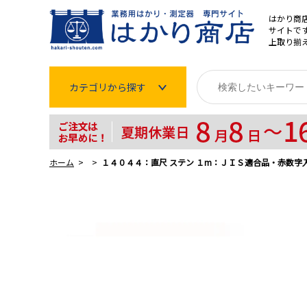
はかり商
サイトです
上取り揃
カテゴリから探す
はかり
分銅
ホーム
１４０４４：直尺 ステン １m：ＪＩＳ適合品・赤数字
温度計・湿度計
タイマー
長さ測定器
濃度・環境測定
色々な計測器