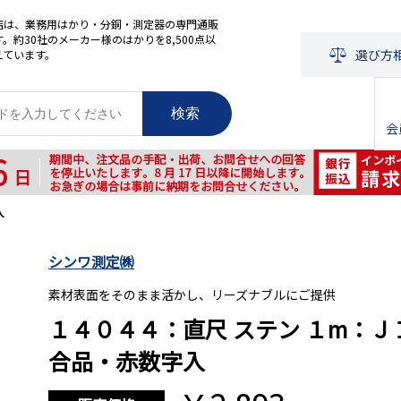
店は、業務用はかり・分銅・測定器の専門通販
。約30社のメーカー様のはかりを8,500点以
選び方
えています。
検索
会
入
シンワ測定㈱
素材表面をそのまま活かし、リーズナブルにご提供
１４０４４：直尺 ステン １m：Ｊ
合品・赤数字入