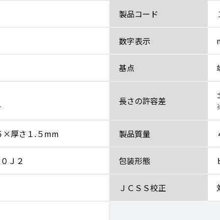
製品コード
数字表示
基点
長さの許容差
チ
５×厚さ１.５mm
製品質量
２０Ｊ２
包装形態
ＪＣＳＳ校正