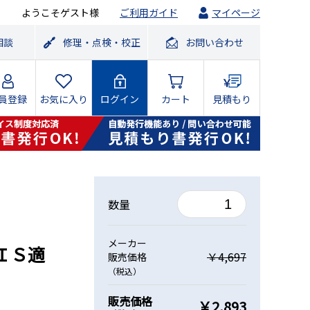
ようこそゲスト様
ご利用ガイド
マイページ
相談
修理・点検・校正
お問い合わせ
員登録
お気に入り
ログイン
カート
見積もり
数量
メーカー
ＩＳ適
￥4,697
販売価格
（税込）
販売価格
￥2,893