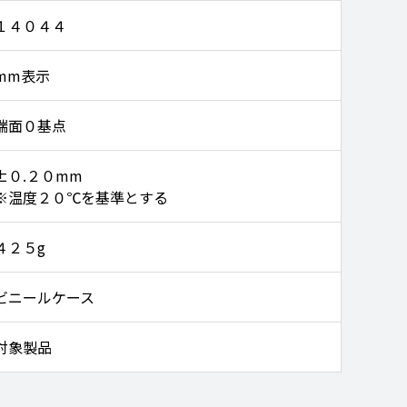
１４０４４
mm表示
端面０基点
±０.２０mm
※温度２０℃を基準とする
４２５g
ビニールケース
対象製品