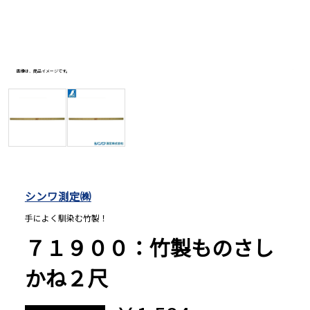
長さ測定器
画像は、商品イメージです。
画像は、
濃度・環境測定
色々な計測器
レベル・勾配測定
シンワ測定㈱
手によく馴染む竹製！
オプション
７１９００：竹製ものさし
かね２尺