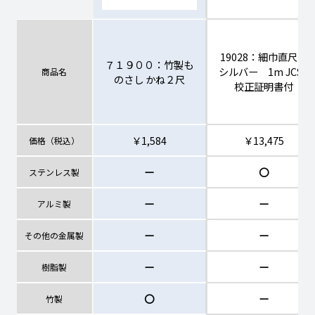
19028：細巾直尺
７１９００：竹製も
シルバー 1m JCSS
商品名
のさし かね２尺
校正証明書付
￥1,584
￥13,475
価格（税込）
ー
〇
ステンレス製
ー
ー
アルミ製
ー
ー
その他の金属製
ー
ー
樹脂製
〇
ー
竹製