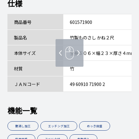
仕様
商品番号
601571900
製品名
竹製ものさし かね２尺
本体サイズ
全長６０６×幅２３×厚さ４mm
材質
竹
ＪＡＮコード
49 60910 71900 2
機能一覧
艶消し加工
エッチング加工
めっき目盛
併用目盛
スベリ止付
赤数字入