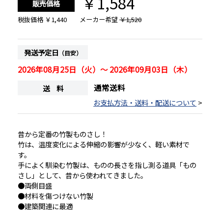
￥1,584
販売価格
税抜価格
￥1,440
メーカー希望
￥1,520
発送予定日
（目安）
2026年08月25日（火）～ 2026年09月03日（木）
通常送料
送 料
お支払方法・送料・配送について
>
昔から定番の竹製ものさし！
竹は、温度変化による伸縮の影響が少なく、軽い素材で
す。
手によく馴染む竹製は、ものの長さを指し測る道具「もの
さし」として、昔から使われてきました。
●両側目盛
●材料を傷つけない竹製
●建築関連に最適