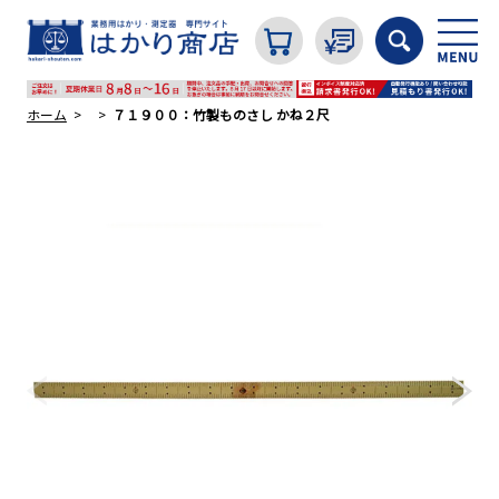
ホーム
７１９００：竹製ものさし かね２尺
カテゴリから探す
はかり
分銅
温度計・湿度計
タイマー